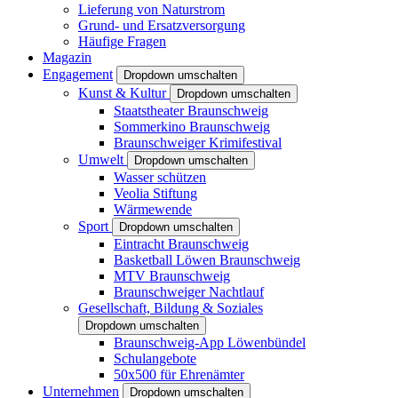
Lieferung von Naturstrom
Grund- und Ersatzversorgung
Häufige Fragen
Magazin
Engagement
Dropdown umschalten
Kunst & Kultur
Dropdown umschalten
Staatstheater Braunschweig
Sommerkino Braunschweig
Braunschweiger Krimifestival
Umwelt
Dropdown umschalten
Wasser schützen
Veolia Stiftung
Wärmewende
Sport
Dropdown umschalten
Eintracht Braunschweig
Basketball Löwen Braunschweig
MTV Braunschweig
Braunschweiger Nachtlauf
Gesellschaft, Bildung & Soziales
Dropdown umschalten
Braunschweig-App Löwenbündel
Schulangebote
50x500 für Ehrenämter
Unternehmen
Dropdown umschalten