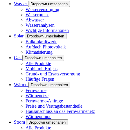
Wasser
Dropdown umschalten
Wasserversorgung
Wasserpreise
Abwasser
Wasseranalysen
Wichtige Informationen
Solar
Dropdown umschalten
Balkonkraftwerk
Aufdach Photovoltaik
Klimatisierung
Gas
Dropdown umschalten
Alle Produkte
Mobil mit Erdgas
Grund- und Ersatzversorgung
Häufige Fragen
Wärme
Dropdown umschalten
Fernwärme
Wärmenetze
Fernwärme-Anfrage
Preise und Vertragsbestandteile
Hausanschluss an das Fernwärmenetz
Wärmepumpe
Strom
Dropdown umschalten
Alle Produkte