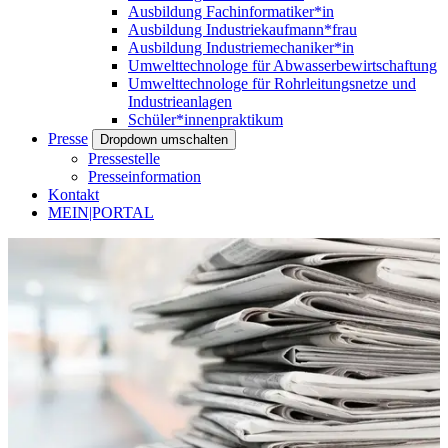
Ausbildung Fachinformatiker*in
Ausbildung Industriekaufmann*frau
Ausbildung Industriemechaniker*in
Umwelttechnologe für Abwasserbewirtschaftung
Umwelttechnologe für Rohrleitungsnetze und
Industrieanlagen
Schüler*innenpraktikum
Presse
Dropdown umschalten
Pressestelle
Presseinformation
Kontakt
MEIN|PORTAL