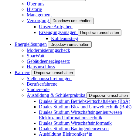
Über uns
Historie
Management
Versorgung
Dropdown umschalten
Unsere Aufgaben
Erzeugungsanlagen
Dropdown umschalten
Kohleausstieg
Energielösungen
Dropdown umschalten
Modernisierungscheck
SparWatt
Gebäudeenergiegesetz
Hausanschluss
Karriere
Dropdown umschalten
Stellenausschreibungen
Berufserfahrene
Studierende
Ausbildung & Schülerpraktika
Dropdown umschalten
Duales Studium Betriebswirtschaftslehre (BoA)
Duales Studium Bio- und Umwelttechnik (BoE)
Duales Studium Wirtschaftsingenieurwesen
Elektro- und Informationstechnik
Duales Studium Wirtschaftsinformatik
Duales Studium Bauingenieurwesen
Ausbildung Elektroniker*in