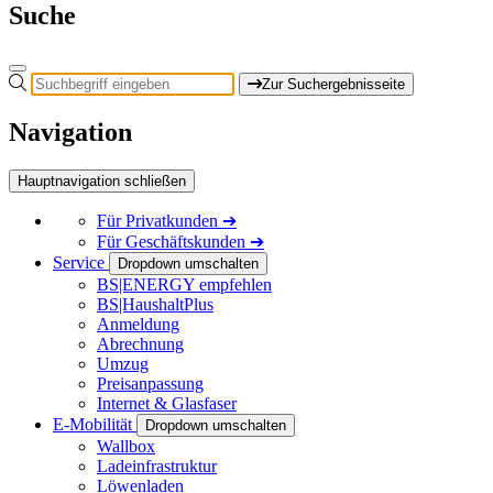
Suche
Zur Suchergebnisseite
Navigation
Hauptnavigation schließen
Für
Privatkunden
➔
Für
Geschäftskunden
➔
Service
Dropdown umschalten
BS|ENERGY empfehlen
BS|HaushaltPlus
Anmeldung
Abrechnung
Umzug
Preisanpassung
Internet & Glasfaser
E-Mobilität
Dropdown umschalten
Wallbox
Ladeinfrastruktur
Löwenladen