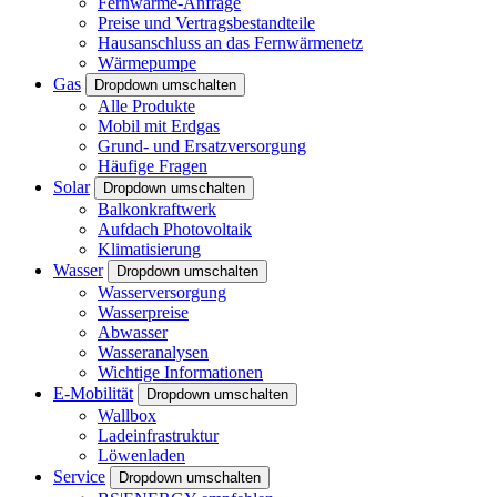
Fernwärme-Anfrage
Preise und Vertragsbestandteile
Hausanschluss an das Fernwärmenetz
Wärmepumpe
Gas
Dropdown umschalten
Alle Produkte
Mobil mit Erdgas
Grund- und Ersatzversorgung
Häufige Fragen
Solar
Dropdown umschalten
Balkonkraftwerk
Aufdach Photovoltaik
Klimatisierung
Wasser
Dropdown umschalten
Wasserversorgung
Wasserpreise
Abwasser
Wasseranalysen
Wichtige Informationen
E-Mobilität
Dropdown umschalten
Wallbox
Ladeinfrastruktur
Löwenladen
Service
Dropdown umschalten