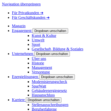
Navigation überspringen
Für
Privatkunden
➔
Für
Geschäftskunden
➔
Magazin
Engagement
Dropdown umschalten
Kunst & Kultur
Umwelt
Sport
Gesellschaft, Bildung & Soziales
Unternehmen
Dropdown umschalten
Über uns
Historie
Management
Versorgung
Energielösungen
Dropdown umschalten
Modernisierungscheck
SparWatt
Gebäudeenergiegesetz
Hausanschluss
Karriere
Dropdown umschalten
Stellenausschreibungen
Berufserfahrene