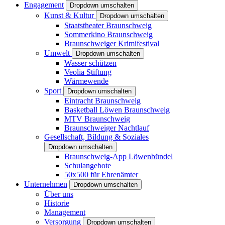
Engagement
Dropdown umschalten
Kunst & Kultur
Dropdown umschalten
Staatstheater Braunschweig
Sommerkino Braunschweig
Braunschweiger Krimifestival
Umwelt
Dropdown umschalten
Wasser schützen
Veolia Stiftung
Wärmewende
Sport
Dropdown umschalten
Eintracht Braunschweig
Basketball Löwen Braunschweig
MTV Braunschweig
Braunschweiger Nachtlauf
Gesellschaft, Bildung & Soziales
Dropdown umschalten
Braunschweig-App Löwenbündel
Schulangebote
50x500 für Ehrenämter
Unternehmen
Dropdown umschalten
Über uns
Historie
Management
Versorgung
Dropdown umschalten