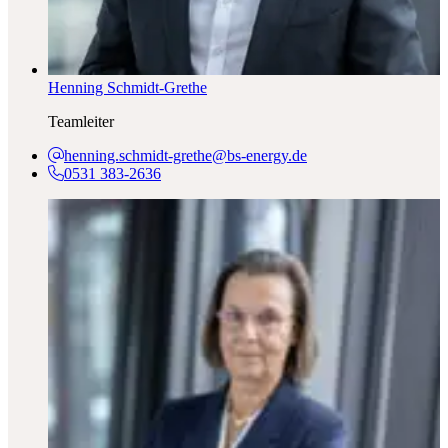
Henning Schmidt-Grethe
Teamleiter
henning.schmidt-grethe@bs-energy.de
0531 383-2636