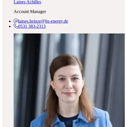
Laines Achilles
Account Manager
laines.heinze@bs-energy.de
0531 383-2313