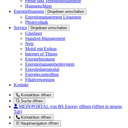
Preise und Vertragsbestandteile
Hausanschluss
Energielösungen
Dropdown umschalten
Energiemanagement Lösungen
Photovoltaik
Service
Dropdown umschalten
Glasfaser
Standort-Management
Netz
Mobil mit Erdgas
Internet of Things
Energieberatung
Energiemanagementsystem
Energiedatenportal
Energiecontrolling
Filialversorgung
Kontakt
Kontaktbox öffnen
Suche öffnen
MEIN|PORTAL
von BS Energy öffnen (öffnet in neuem
Tab)
Kontaktbox öffnen
Hauptnavigation öffnen