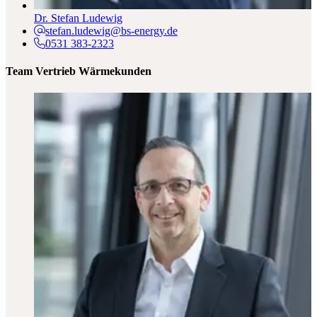
Dr. Stefan Ludewig
stefan.ludewig@bs-energy.de
0531 383-2323
Team Vertrieb Wärmekunden