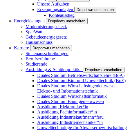
Unsere Aufgaben
Erzeugungsanlagen
Dropdown umschalten
Kohleausstieg
Energielösungen
Dropdown umschalten
Modernisierungscheck
SparWatt
Gebäudeenergiegesetz
Hausanschluss
Karriere
Dropdown umschalten
Stellenausschreibungen
Berufserfahrene
Studierende
Ausbildung & Schülerpraktika
Dropdown umschalten
Duales Studium Betriebswirtschaftslehre (BoA)
Duales Studium Bio- und Umwelttechnik (BoE)
Duales Studium Wirtschaftsingenieurwesen
Elektro- und Informationstechnik
Duales Studium Wirtschaftsinformatik
Duales Studium Bauingenieurwesen
Ausbildung Elektroniker*in
Ausbildung Fachinformatiker*in
Ausbildung Industriekaufmann*frau
Ausbildung Industriemechaniker*in
Umwelttechnologe für Abwasserbewirtschaftung