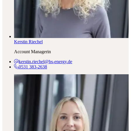
Kerstin Riechel
Account Managerin
kerstin.riechel@bs-energy.de
0531 383-2638