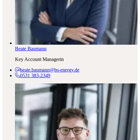
Beate Baumann
Key Account Managerin
beate.baumann@bs-energy.de
0531 383-2349