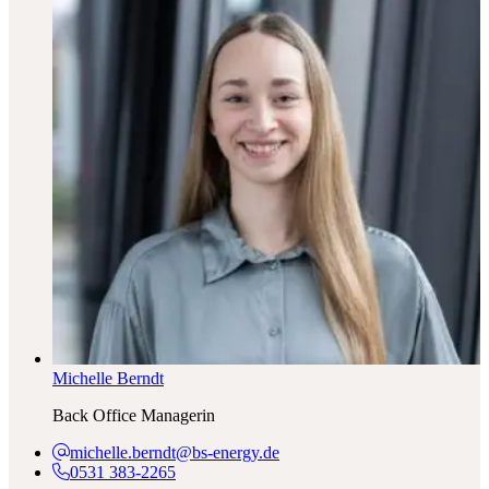
Michelle Berndt
Back Office Managerin
michelle.berndt@bs-energy.de
0531 383-2265