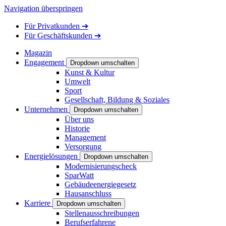
Navigation überspringen
Für
Privatkunden
➔
Für
Geschäftskunden
➔
Magazin
Engagement
Dropdown umschalten
Kunst & Kultur
Umwelt
Sport
Gesellschaft, Bildung & Soziales
Unternehmen
Dropdown umschalten
Über uns
Historie
Management
Versorgung
Energielösungen
Dropdown umschalten
Modernisierungscheck
SparWatt
Gebäudeenergiegesetz
Hausanschluss
Karriere
Dropdown umschalten
Stellenausschreibungen
Berufserfahrene