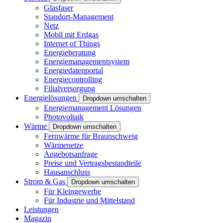
Glasfaser
Standort-Management
Netz
Mobil mit Erdgas
Internet of Things
Energieberatung
Energiemanagementsystem
Energiedatenportal
Energiecontrolling
Filialversorgung
Energielösungen
Dropdown umschalten
Energiemanagement Lösungen
Photovoltaik
Wärme
Dropdown umschalten
Fernwärme für Braunschweig
Wärmenetze
Angebotsanfrage
Preise und Vertragsbestandteile
Hausanschluss
Strom & Gas
Dropdown umschalten
Für Kleingewerbe
Für Industrie und Mittelstand
Leistungen
Magazin