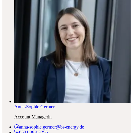
Anna-Sophie Germer
Account Managerin
anna-sophie.germer@bs-energy.de
0531 383-3256