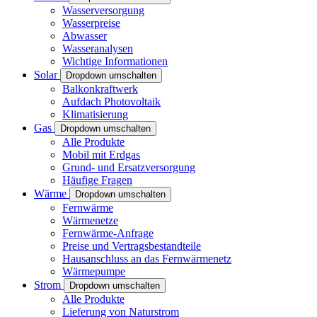
Wasserversorgung
Wasserpreise
Abwasser
Wasseranalysen
Wichtige Informationen
Solar
Dropdown umschalten
Balkonkraftwerk
Aufdach Photovoltaik
Klimatisierung
Gas
Dropdown umschalten
Alle Produkte
Mobil mit Erdgas
Grund- und Ersatzversorgung
Häufige Fragen
Wärme
Dropdown umschalten
Fernwärme
Wärmenetze
Fernwärme-Anfrage
Preise und Vertragsbestandteile
Hausanschluss an das Fernwärmenetz
Wärmepumpe
Strom
Dropdown umschalten
Alle Produkte
Lieferung von Naturstrom