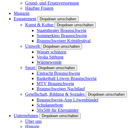
Grund- und Ersatzversorgung
Häufige Fragen
Magazin
Engagement
Dropdown umschalten
Kunst & Kultur
Dropdown umschalten
Staatstheater Braunschweig
Sommerkino Braunschweig
Braunschweiger Krimifestival
Umwelt
Dropdown umschalten
Wasser schützen
Veolia Stiftung
Wärmewende
Sport
Dropdown umschalten
Eintracht Braunschweig
Basketball Löwen Braunschweig
MTV Braunschweig
Braunschweiger Nachtlauf
Gesellschaft, Bildung & Soziales
Dropdown umschalten
Braunschweig-App Löwenbündel
Schulangebote
50x500 für Ehrenämter
Unternehmen
Dropdown umschalten
Über uns
Historie