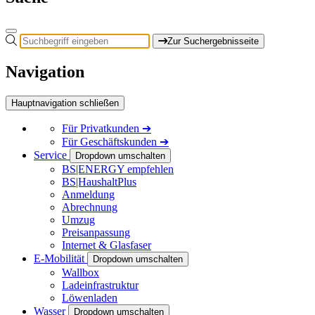
Zur Suchergebnisseite
Navigation
Hauptnavigation schließen
Für
Privatkunden
➔
Für
Geschäftskunden
➔
Service
Dropdown umschalten
BS|ENERGY empfehlen
BS|HaushaltPlus
Anmeldung
Abrechnung
Umzug
Preisanpassung
Internet & Glasfaser
E-Mobilität
Dropdown umschalten
Wallbox
Ladeinfrastruktur
Löwenladen
Wasser
Dropdown umschalten