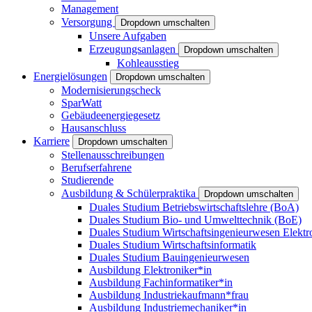
Management
Versorgung
Dropdown umschalten
Unsere Aufgaben
Erzeugungsanlagen
Dropdown umschalten
Kohleausstieg
Energielösungen
Dropdown umschalten
Modernisierungscheck
SparWatt
Gebäudeenergiegesetz
Hausanschluss
Karriere
Dropdown umschalten
Stellenausschreibungen
Berufserfahrene
Studierende
Ausbildung & Schülerpraktika
Dropdown umschalten
Duales Studium Betriebswirtschaftslehre (BoA)
Duales Studium Bio- und Umwelttechnik (BoE)
Duales Studium Wirtschaftsingenieurwesen Elektr
Duales Studium Wirtschaftsinformatik
Duales Studium Bauingenieurwesen
Ausbildung Elektroniker*in
Ausbildung Fachinformatiker*in
Ausbildung Industriekaufmann*frau
Ausbildung Industriemechaniker*in