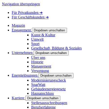
Navigation überspringen
Für
Privatkunden
➔
Für
Geschäftskunden
➔
Magazin
Engagement
Dropdown umschalten
Kunst & Kultur
Umwelt
Sport
Gesellschaft, Bildung & Soziales
Unternehmen
Dropdown umschalten
Über uns
Historie
Management
Versorgung
Energielösungen
Dropdown umschalten
Modernisierungscheck
SparWatt
Gebäudeenergiegesetz
Hausanschluss
Karriere
Dropdown umschalten
Stellenausschreibungen
Berufserfahrene