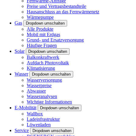
Fernwärme-Anfrage
Preise und Vertragsbestandteile
Hausanschluss an das Fernwärmenetz
Wärmepumpe
Gas
Dropdown umschalten
Alle Produkte
Mobil mit Erdgas
Grund- und Ersatzversorgung
Häufige Fragen
Solar
Dropdown umschalten
Balkonkraftwerk
Aufdach Photovoltaik
Klimatisierung
Wasser
Dropdown umschalten
Wasserversorgung
Wasserpreise
Abwasser
Wasseranalysen
Wichtige Informationen
E-Mobilität
Dropdown umschalten
Wallbox
Ladeinfrastruktur
Löwenladen
Service
Dropdown umschalten