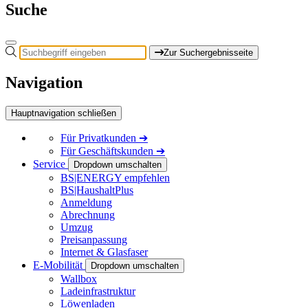
Suche
Zur Suchergebnisseite
Navigation
Hauptnavigation schließen
Für
Privatkunden
➔
Für
Geschäftskunden
➔
Service
Dropdown umschalten
BS|ENERGY empfehlen
BS|HaushaltPlus
Anmeldung
Abrechnung
Umzug
Preisanpassung
Internet & Glasfaser
E-Mobilität
Dropdown umschalten
Wallbox
Ladeinfrastruktur
Löwenladen