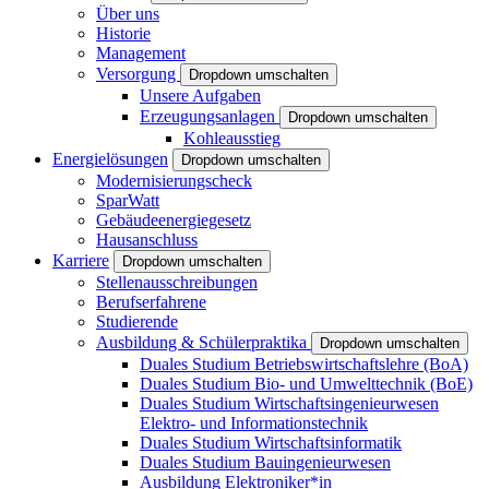
Über uns
Historie
Management
Versorgung
Dropdown umschalten
Unsere Aufgaben
Erzeugungsanlagen
Dropdown umschalten
Kohleausstieg
Energielösungen
Dropdown umschalten
Modernisierungscheck
SparWatt
Gebäudeenergiegesetz
Hausanschluss
Karriere
Dropdown umschalten
Stellenausschreibungen
Berufserfahrene
Studierende
Ausbildung & Schülerpraktika
Dropdown umschalten
Duales Studium Betriebswirtschaftslehre (BoA)
Duales Studium Bio- und Umwelttechnik (BoE)
Duales Studium Wirtschaftsingenieurwesen
Elektro- und Informationstechnik
Duales Studium Wirtschaftsinformatik
Duales Studium Bauingenieurwesen
Ausbildung Elektroniker*in