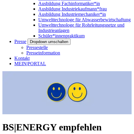
Ausbildung Fachinformatiker*in
Ausbildung Industriekaufmann*frau
Ausbildung Industriemechaniker*in
Umwelttechnologe für Abwasserbewirtschaftung
Umwelttechnologe für Rohrleitungsnetze und
Industrieanlagen
Schüler*innenpraktikum
Presse
Dropdown umschalten
Pressestelle
Presseinformation
Kontakt
MEIN|PORTAL
BS|ENERGY empfehlen