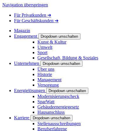
Navigation überspringen
Für
Privatkunden
➔
Für
Geschäftskunden
➔
Magazin
Engagement
Dropdown umschalten
Kunst & Kultur
Umwelt
Sport
Gesellschaft, Bildung & Soziales
Unternehmen
Dropdown umschalten
Über uns
Historie
Management
Versorgung
Energielösungen
Dropdown umschalten
Modernisierungscheck
SparWatt
Gebäudeenergiegesetz
Hausanschluss
Karriere
Dropdown umschalten
Stellenausschreibungen
Berufserfahrene