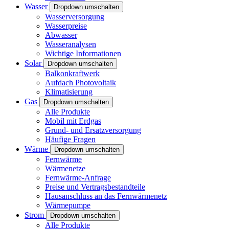
Wasser
Dropdown umschalten
Wasserversorgung
Wasserpreise
Abwasser
Wasseranalysen
Wichtige Informationen
Solar
Dropdown umschalten
Balkonkraftwerk
Aufdach Photovoltaik
Klimatisierung
Gas
Dropdown umschalten
Alle Produkte
Mobil mit Erdgas
Grund- und Ersatzversorgung
Häufige Fragen
Wärme
Dropdown umschalten
Fernwärme
Wärmenetze
Fernwärme-Anfrage
Preise und Vertragsbestandteile
Hausanschluss an das Fernwärmenetz
Wärmepumpe
Strom
Dropdown umschalten
Alle Produkte