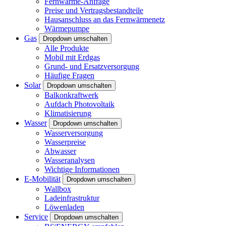
Fernwärme-Anfrage
Preise und Vertragsbestandteile
Hausanschluss an das Fernwärmenetz
Wärmepumpe
Gas
Dropdown umschalten
Alle Produkte
Mobil mit Erdgas
Grund- und Ersatzversorgung
Häufige Fragen
Solar
Dropdown umschalten
Balkonkraftwerk
Aufdach Photovoltaik
Klimatisierung
Wasser
Dropdown umschalten
Wasserversorgung
Wasserpreise
Abwasser
Wasseranalysen
Wichtige Informationen
E-Mobilität
Dropdown umschalten
Wallbox
Ladeinfrastruktur
Löwenladen
Service
Dropdown umschalten