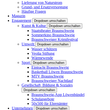
Lieferung von Naturstrom
Grund- und Ersatzversorgung
Häufige Fragen
Magazin
Engagement
Dropdown umschalten
Kunst & Kultur
Dropdown umschalten
Staatstheater Braunschweig
Sommerkino Braunschweig
Braunschweiger Krimifestival
Umwelt
Dropdown umschalten
Wasser schützen
Veolia Stiftung
Wärmewende
Sport
Dropdown umschalten
Eintracht Braunschweig
Basketball Löwen Braunschweig
MTV Braunschweig
Braunschweiger Nachtlauf
Gesellschaft, Bildung & Soziales
Dropdown umschalten
Braunschweig-App Löwenbündel
Schulangebote
50x500 für Ehrenämter
Unternehmen
Dropdown umschalten