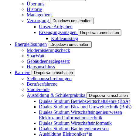
Über uns
Historie
Management
Versorgung
Dropdown umschalten
Unsere Aufgaben
Erzeugungsanlagen
Dropdown umschalten
Kohleausstieg
Energielösungen
Dropdown umschalten
Modernisierungscheck
SparWatt
Gebäudeenergiegesetz
Hausanschluss
Karriere
Dropdown umschalten
Stellenausschreibungen
Berufserfahrene
Studierende
Ausbildung & Schülerpraktika
Dropdown umschalten
Duales Studium Betriebswirtschaftslehre (BoA)
Duales Studium Bio- und Umwelttechnik (BoE)
Duales Studium Wirtschaftsingenieurwesen
Elektro- und Informationstechnik
Duales Studium Wirtschaftsinformatik
Duales Studium Bauingenieurwesen
Ausbildung Elektroniker*in