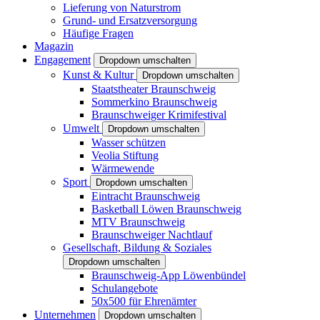
Lieferung von Naturstrom
Grund- und Ersatzversorgung
Häufige Fragen
Magazin
Engagement
Dropdown umschalten
Kunst & Kultur
Dropdown umschalten
Staatstheater Braunschweig
Sommerkino Braunschweig
Braunschweiger Krimifestival
Umwelt
Dropdown umschalten
Wasser schützen
Veolia Stiftung
Wärmewende
Sport
Dropdown umschalten
Eintracht Braunschweig
Basketball Löwen Braunschweig
MTV Braunschweig
Braunschweiger Nachtlauf
Gesellschaft, Bildung & Soziales
Dropdown umschalten
Braunschweig-App Löwenbündel
Schulangebote
50x500 für Ehrenämter
Unternehmen
Dropdown umschalten