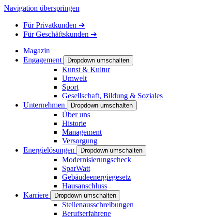
Navigation überspringen
Für
Privatkunden
➔
Für
Geschäftskunden
➔
Magazin
Engagement
Dropdown umschalten
Kunst & Kultur
Umwelt
Sport
Gesellschaft, Bildung & Soziales
Unternehmen
Dropdown umschalten
Über uns
Historie
Management
Versorgung
Energielösungen
Dropdown umschalten
Modernisierungscheck
SparWatt
Gebäudeenergiegesetz
Hausanschluss
Karriere
Dropdown umschalten
Stellenausschreibungen
Berufserfahrene