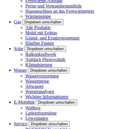
Fernwärme-Anfrage
Preise und Vertragsbestandteile
Hausanschluss an das Fernwärmenetz
Wärmepumpe
Gas
Dropdown umschalten
Alle Produkte
Mobil mit Erdgas
Grund- und Ersatzversorgung
Häufige Fragen
Solar
Dropdown umschalten
Balkonkraftwerk
Aufdach Photovoltaik
Klimatisierung
Wasser
Dropdown umschalten
Wasserversorgung
Wasserpreise
Abwasser
Wasseranalysen
Wichtige Informationen
E-Mobilität
Dropdown umschalten
Wallbox
Ladeinfrastruktur
Löwenladen
Service
Dropdown umschalten