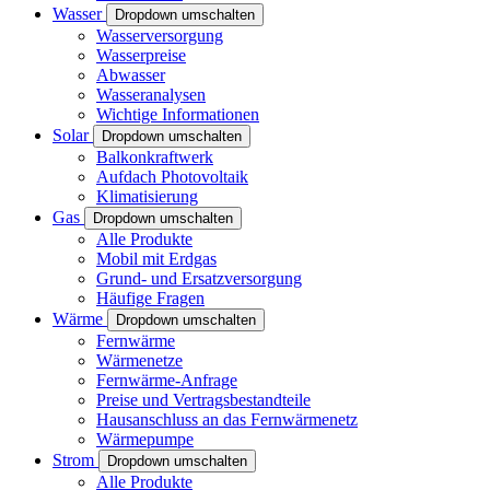
Wasser
Dropdown umschalten
Wasserversorgung
Wasserpreise
Abwasser
Wasseranalysen
Wichtige Informationen
Solar
Dropdown umschalten
Balkonkraftwerk
Aufdach Photovoltaik
Klimatisierung
Gas
Dropdown umschalten
Alle Produkte
Mobil mit Erdgas
Grund- und Ersatzversorgung
Häufige Fragen
Wärme
Dropdown umschalten
Fernwärme
Wärmenetze
Fernwärme-Anfrage
Preise und Vertragsbestandteile
Hausanschluss an das Fernwärmenetz
Wärmepumpe
Strom
Dropdown umschalten
Alle Produkte