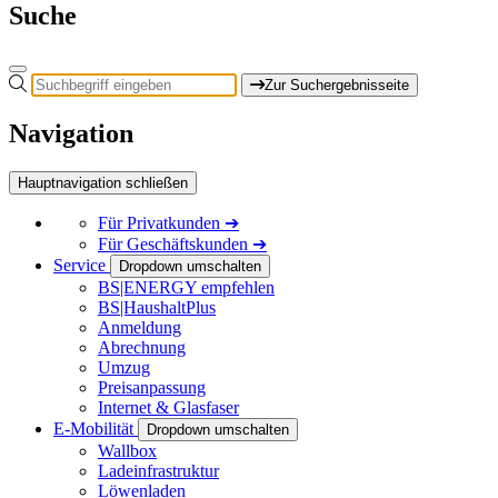
Suche
Zur Suchergebnisseite
Navigation
Hauptnavigation schließen
Für
Privatkunden
➔
Für
Geschäftskunden
➔
Service
Dropdown umschalten
BS|ENERGY empfehlen
BS|HaushaltPlus
Anmeldung
Abrechnung
Umzug
Preisanpassung
Internet & Glasfaser
E-Mobilität
Dropdown umschalten
Wallbox
Ladeinfrastruktur
Löwenladen