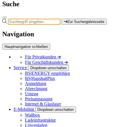
Suche
Zur Suchergebnisseite
Navigation
Hauptnavigation schließen
Für
Privatkunden
➔
Für
Geschäftskunden
➔
Service
Dropdown umschalten
BS|ENERGY empfehlen
BS|HaushaltPlus
Anmeldung
Abrechnung
Umzug
Preisanpassung
Internet & Glasfaser
E-Mobilität
Dropdown umschalten
Wallbox
Ladeinfrastruktur
Löwenladen