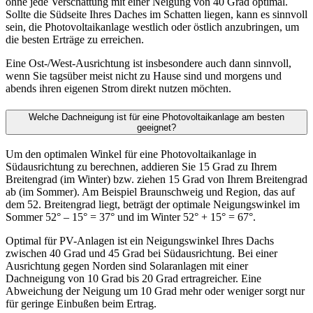
ohne jede Verschattung mit einer Neigung von 40 Grad optimal.
Sollte die Südseite Ihres Daches im Schatten liegen, kann es sinnvoll
sein, die Photovoltaikanlage westlich oder östlich anzubringen, um
die besten Erträge zu erreichen.
Eine Ost-/West-Ausrichtung ist insbesondere auch dann sinnvoll,
wenn Sie tagsüber meist nicht zu Hause sind und morgens und
abends ihren eigenen Strom direkt nutzen möchten.
Welche Dachneigung ist für eine Photovoltaikanlage am besten
geeignet?
Um den optimalen Winkel für eine Photovoltaikanlage in
Südausrichtung zu berechnen, addieren Sie 15 Grad zu Ihrem
Breitengrad (im Winter) bzw. ziehen 15 Grad von Ihrem Breitengrad
ab (im Sommer). Am Beispiel Braunschweig und Region, das auf
dem 52. Breitengrad liegt, beträgt der optimale Neigungswinkel im
Sommer 52° – 15° = 37° und im Winter 52° + 15° = 67°.
Optimal für PV-Anlagen ist ein Neigungswinkel Ihres Dachs
zwischen 40 Grad und 45 Grad bei Südausrichtung. Bei einer
Ausrichtung gegen Norden sind Solaranlagen mit einer
Dachneigung von 10 Grad bis 20 Grad ertragreicher. Eine
Abweichung der Neigung um 10 Grad mehr oder weniger sorgt nur
für geringe Einbußen beim Ertrag.