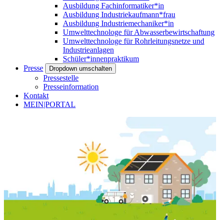
Ausbildung Fachinformatiker*in
Ausbildung Industriekaufmann*frau
Ausbildung Industriemechaniker*in
Umwelttechnologe für Abwasserbewirtschaftung
Umwelttechnologe für Rohrleitungsnetze und
Industrieanlagen
Schüler*innenpraktikum
Presse
Dropdown umschalten
Pressestelle
Presseinformation
Kontakt
MEIN|PORTAL