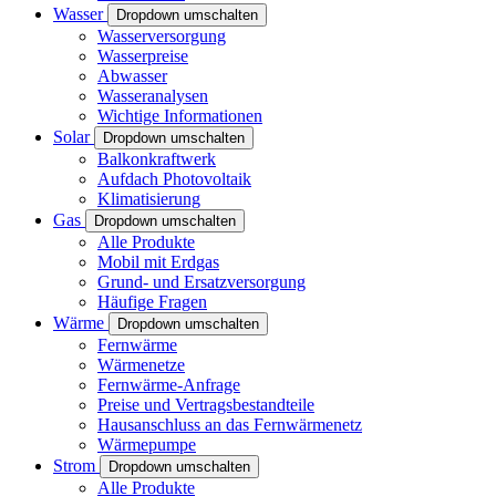
Wasser
Dropdown umschalten
Wasserversorgung
Wasserpreise
Abwasser
Wasseranalysen
Wichtige Informationen
Solar
Dropdown umschalten
Balkonkraftwerk
Aufdach Photovoltaik
Klimatisierung
Gas
Dropdown umschalten
Alle Produkte
Mobil mit Erdgas
Grund- und Ersatzversorgung
Häufige Fragen
Wärme
Dropdown umschalten
Fernwärme
Wärmenetze
Fernwärme-Anfrage
Preise und Vertragsbestandteile
Hausanschluss an das Fernwärmenetz
Wärmepumpe
Strom
Dropdown umschalten
Alle Produkte