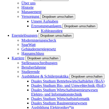
Über uns
Historie
Management
Versorgung
Dropdown umschalten
Unsere Aufgaben
Erzeugungsanlagen
Dropdown umschalten
Kohleausstieg
Energielösungen
Dropdown umschalten
Modernisierungscheck
SparWatt
Gebäudeenergiegesetz
Hausanschluss
Karriere
Dropdown umschalten
Stellenausschreibungen
Berufserfahrene
Studierende
Ausbildung & Schülerpraktika
Dropdown umschalten
Duales Studium Betriebswirtschaftslehre (BoA)
Duales Studium Bio- und Umwelttechnik (BoE)
Duales Studium Wirtschaftsingenieurwesen
Elektro- und Informationstechnik
Duales Studium Wirtschaftsinformatik
Duales Studium Bauingenieurwesen
Ausbildung Elektroniker*in