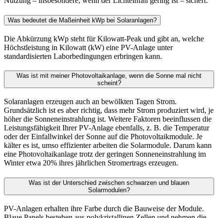
Nutzung – insbesondere, wenn der Lichteinfall gering ist – sichert.
Was bedeutet die Maßeinheit kWp bei Solaranlagen?
Die Abkürzung kWp steht für Kilowatt-Peak und gibt an, welche
Höchstleistung in Kilowatt (kW) eine PV-Anlage unter
standardisierten Laborbedingungen erbringen kann.
Was ist mit meiner Photovoltaikanlage, wenn die Sonne mal nicht
scheint?
Solaranlagen erzeugen auch an bewölkten Tagen Strom.
Grundsätzlich ist es aber richtig, dass mehr Strom produziert wird, je
höher die Sonneneinstrahlung ist. Weitere Faktoren beeinflussen die
Leistungsfähigkeit Ihrer PV-Anlage ebenfalls, z. B. die Temperatur
oder der Einfallwinkel der Sonne auf die Photovoltaikmodule. Je
kälter es ist, umso effizienter arbeiten die Solarmodule. Darum kann
eine Photovoltaikanlage trotz der geringen Sonneneinstrahlung im
Winter etwa 20% ihres jährlichen Stromertrags erzeugen.
Was ist der Unterschied zwischen schwarzen und blauen
Solarmodulen?
PV-Anlagen erhalten ihre Farbe durch die Bauweise der Module.
Blaue Panels bestehen aus polykristallinen Zellen und nehmen die