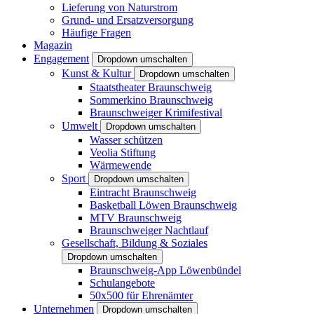
Lieferung von Naturstrom
Grund- und Ersatzversorgung
Häufige Fragen
Magazin
Engagement
Dropdown umschalten
Kunst & Kultur
Dropdown umschalten
Staatstheater Braunschweig
Sommerkino Braunschweig
Braunschweiger Krimifestival
Umwelt
Dropdown umschalten
Wasser schützen
Veolia Stiftung
Wärmewende
Sport
Dropdown umschalten
Eintracht Braunschweig
Basketball Löwen Braunschweig
MTV Braunschweig
Braunschweiger Nachtlauf
Gesellschaft, Bildung & Soziales
Dropdown umschalten
Braunschweig-App Löwenbündel
Schulangebote
50x500 für Ehrenämter
Unternehmen
Dropdown umschalten