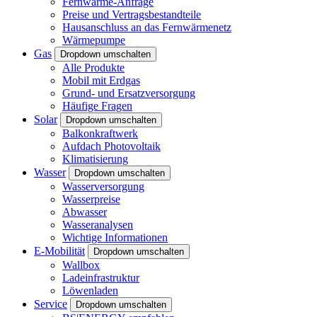
Fernwärme-Anfrage
Preise und Vertragsbestandteile
Hausanschluss an das Fernwärmenetz
Wärmepumpe
Gas
Dropdown umschalten
Alle Produkte
Mobil mit Erdgas
Grund- und Ersatzversorgung
Häufige Fragen
Solar
Dropdown umschalten
Balkonkraftwerk
Aufdach Photovoltaik
Klimatisierung
Wasser
Dropdown umschalten
Wasserversorgung
Wasserpreise
Abwasser
Wasseranalysen
Wichtige Informationen
E-Mobilität
Dropdown umschalten
Wallbox
Ladeinfrastruktur
Löwenladen
Service
Dropdown umschalten