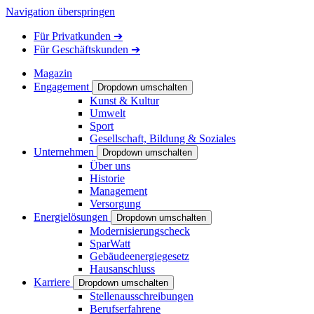
Navigation überspringen
Für
Privatkunden
➔
Für
Geschäftskunden
➔
Magazin
Engagement
Dropdown umschalten
Kunst & Kultur
Umwelt
Sport
Gesellschaft, Bildung & Soziales
Unternehmen
Dropdown umschalten
Über uns
Historie
Management
Versorgung
Energielösungen
Dropdown umschalten
Modernisierungscheck
SparWatt
Gebäudeenergiegesetz
Hausanschluss
Karriere
Dropdown umschalten
Stellenausschreibungen
Berufserfahrene