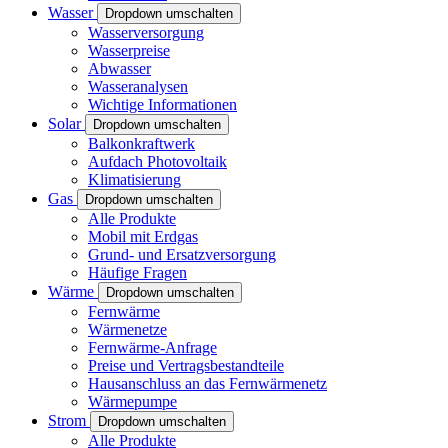
Wasser
Dropdown umschalten
Wasserversorgung
Wasserpreise
Abwasser
Wasseranalysen
Wichtige Informationen
Solar
Dropdown umschalten
Balkonkraftwerk
Aufdach Photovoltaik
Klimatisierung
Gas
Dropdown umschalten
Alle Produkte
Mobil mit Erdgas
Grund- und Ersatzversorgung
Häufige Fragen
Wärme
Dropdown umschalten
Fernwärme
Wärmenetze
Fernwärme-Anfrage
Preise und Vertragsbestandteile
Hausanschluss an das Fernwärmenetz
Wärmepumpe
Strom
Dropdown umschalten
Alle Produkte