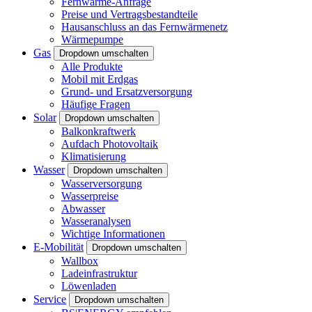
Fernwärme-Anfrage
Preise und Vertragsbestandteile
Hausanschluss an das Fernwärmenetz
Wärmepumpe
Gas
Dropdown umschalten
Alle Produkte
Mobil mit Erdgas
Grund- und Ersatzversorgung
Häufige Fragen
Solar
Dropdown umschalten
Balkonkraftwerk
Aufdach Photovoltaik
Klimatisierung
Wasser
Dropdown umschalten
Wasserversorgung
Wasserpreise
Abwasser
Wasseranalysen
Wichtige Informationen
E-Mobilität
Dropdown umschalten
Wallbox
Ladeinfrastruktur
Löwenladen
Service
Dropdown umschalten