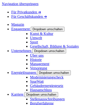
Navigation überspringen
Für
Privatkunden
➔
Für
Geschäftskunden
➔
Magazin
Engagement
Dropdown umschalten
Kunst & Kultur
Umwelt
Sport
Gesellschaft, Bildung & Soziales
Unternehmen
Dropdown umschalten
Über uns
Historie
Management
Versorgung
Energielösungen
Dropdown umschalten
Modernisierungscheck
SparWatt
Gebäudeenergiegesetz
Hausanschluss
Karriere
Dropdown umschalten
Stellenausschreibungen
Berufserfahrene