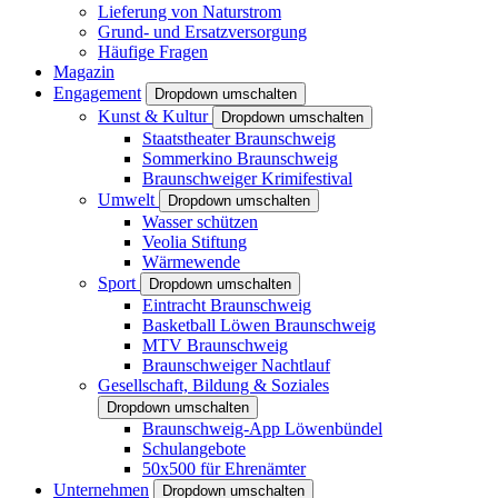
Lieferung von Naturstrom
Grund- und Ersatzversorgung
Häufige Fragen
Magazin
Engagement
Dropdown umschalten
Kunst & Kultur
Dropdown umschalten
Staatstheater Braunschweig
Sommerkino Braunschweig
Braunschweiger Krimifestival
Umwelt
Dropdown umschalten
Wasser schützen
Veolia Stiftung
Wärmewende
Sport
Dropdown umschalten
Eintracht Braunschweig
Basketball Löwen Braunschweig
MTV Braunschweig
Braunschweiger Nachtlauf
Gesellschaft, Bildung & Soziales
Dropdown umschalten
Braunschweig-App Löwenbündel
Schulangebote
50x500 für Ehrenämter
Unternehmen
Dropdown umschalten