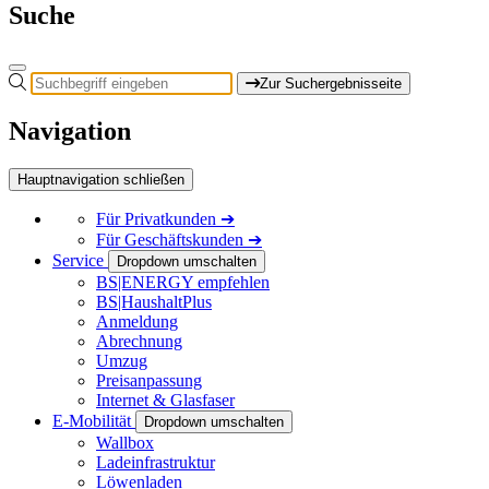
Suche
Zur Suchergebnisseite
Navigation
Hauptnavigation schließen
Für
Privatkunden
➔
Für
Geschäftskunden
➔
Service
Dropdown umschalten
BS|ENERGY empfehlen
BS|HaushaltPlus
Anmeldung
Abrechnung
Umzug
Preisanpassung
Internet & Glasfaser
E-Mobilität
Dropdown umschalten
Wallbox
Ladeinfrastruktur
Löwenladen