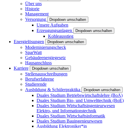
Über uns
Historie
Management
Versorgung
Dropdown umschalten
Unsere Aufgaben
Erzeugungsanlagen
Dropdown umschalten
Kohleausstieg
Energielösungen
Dropdown umschalten
Modernisierungscheck
SparWatt
Gebäudeenergiegesetz
Hausanschluss
Karriere
Dropdown umschalten
Stellenausschreibungen
Berufserfahrene
Studierende
Ausbildung & Schülerpraktika
Dropdown umschalten
Duales Studium Betriebswirtschaftslehre (BoA)
Duales Studium Bio- und Umwelttechnik (BoE)
Duales Studium Wirtschaftsingenieurwesen
Elektro- und Informationstechnik
Duales Studium Wirtschaftsinformatik
Duales Studium Bauingenieurwesen
Ausbildung Elektroniker*in