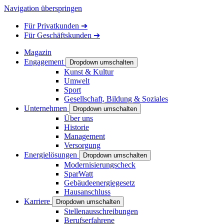
Navigation überspringen
Für
Privatkunden
➔
Für
Geschäftskunden
➔
Magazin
Engagement
Dropdown umschalten
Kunst & Kultur
Umwelt
Sport
Gesellschaft, Bildung & Soziales
Unternehmen
Dropdown umschalten
Über uns
Historie
Management
Versorgung
Energielösungen
Dropdown umschalten
Modernisierungscheck
SparWatt
Gebäudeenergiegesetz
Hausanschluss
Karriere
Dropdown umschalten
Stellenausschreibungen
Berufserfahrene