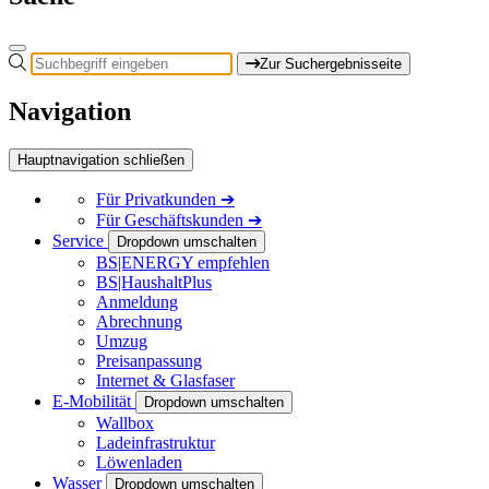
Zur Suchergebnisseite
Navigation
Hauptnavigation schließen
Für
Privatkunden
➔
Für
Geschäftskunden
➔
Service
Dropdown umschalten
BS|ENERGY empfehlen
BS|HaushaltPlus
Anmeldung
Abrechnung
Umzug
Preisanpassung
Internet & Glasfaser
E-Mobilität
Dropdown umschalten
Wallbox
Ladeinfrastruktur
Löwenladen
Wasser
Dropdown umschalten