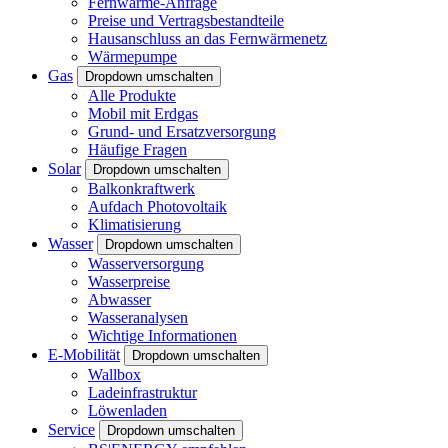
Fernwärme-Anfrage
Preise und Vertragsbestandteile
Hausanschluss an das Fernwärmenetz
Wärmepumpe
Gas
Dropdown umschalten
Alle Produkte
Mobil mit Erdgas
Grund- und Ersatzversorgung
Häufige Fragen
Solar
Dropdown umschalten
Balkonkraftwerk
Aufdach Photovoltaik
Klimatisierung
Wasser
Dropdown umschalten
Wasserversorgung
Wasserpreise
Abwasser
Wasseranalysen
Wichtige Informationen
E-Mobilität
Dropdown umschalten
Wallbox
Ladeinfrastruktur
Löwenladen
Service
Dropdown umschalten