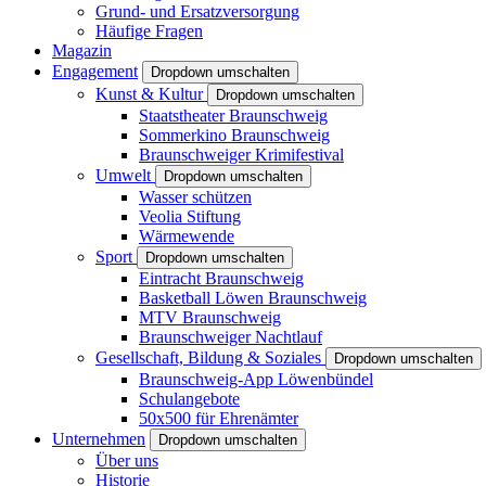
Grund- und Ersatzversorgung
Häufige Fragen
Magazin
Engagement
Dropdown umschalten
Kunst & Kultur
Dropdown umschalten
Staatstheater Braunschweig
Sommerkino Braunschweig
Braunschweiger Krimifestival
Umwelt
Dropdown umschalten
Wasser schützen
Veolia Stiftung
Wärmewende
Sport
Dropdown umschalten
Eintracht Braunschweig
Basketball Löwen Braunschweig
MTV Braunschweig
Braunschweiger Nachtlauf
Gesellschaft, Bildung & Soziales
Dropdown umschalten
Braunschweig-App Löwenbündel
Schulangebote
50x500 für Ehrenämter
Unternehmen
Dropdown umschalten
Über uns
Historie