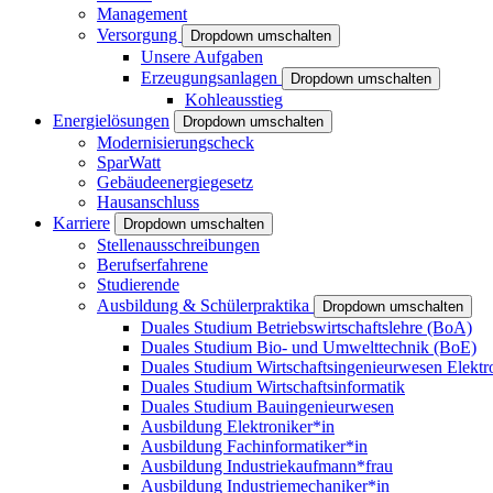
Management
Versorgung
Dropdown umschalten
Unsere Aufgaben
Erzeugungsanlagen
Dropdown umschalten
Kohleausstieg
Energielösungen
Dropdown umschalten
Modernisierungscheck
SparWatt
Gebäudeenergiegesetz
Hausanschluss
Karriere
Dropdown umschalten
Stellenausschreibungen
Berufserfahrene
Studierende
Ausbildung & Schülerpraktika
Dropdown umschalten
Duales Studium Betriebswirtschaftslehre (BoA)
Duales Studium Bio- und Umwelttechnik (BoE)
Duales Studium Wirtschaftsingenieurwesen Elektr
Duales Studium Wirtschaftsinformatik
Duales Studium Bauingenieurwesen
Ausbildung Elektroniker*in
Ausbildung Fachinformatiker*in
Ausbildung Industriekaufmann*frau
Ausbildung Industriemechaniker*in