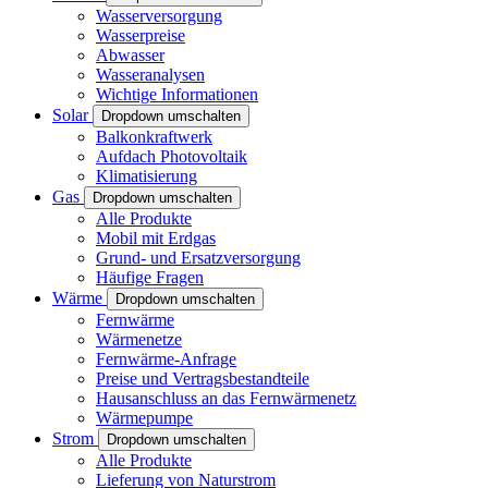
Wasserversorgung
Wasserpreise
Abwasser
Wasseranalysen
Wichtige Informationen
Solar
Dropdown umschalten
Balkonkraftwerk
Aufdach Photovoltaik
Klimatisierung
Gas
Dropdown umschalten
Alle Produkte
Mobil mit Erdgas
Grund- und Ersatzversorgung
Häufige Fragen
Wärme
Dropdown umschalten
Fernwärme
Wärmenetze
Fernwärme-Anfrage
Preise und Vertragsbestandteile
Hausanschluss an das Fernwärmenetz
Wärmepumpe
Strom
Dropdown umschalten
Alle Produkte
Lieferung von Naturstrom