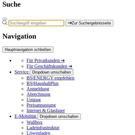
Suche
Zur Suchergebnisseite
Navigation
Hauptnavigation schließen
Für
Privatkunden
➔
Für
Geschäftskunden
➔
Service
Dropdown umschalten
BS|ENERGY empfehlen
BS|HaushaltPlus
Anmeldung
Abrechnung
Umzug
Preisanpassung
Internet & Glasfaser
E-Mobilität
Dropdown umschalten
Wallbox
Ladeinfrastruktur
Löwenladen