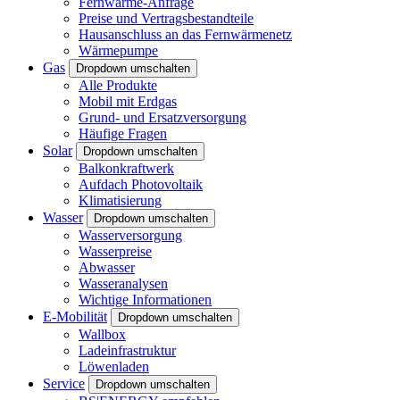
Fernwärme-Anfrage
Preise und Vertragsbestandteile
Hausanschluss an das Fernwärmenetz
Wärmepumpe
Gas
Dropdown umschalten
Alle Produkte
Mobil mit Erdgas
Grund- und Ersatzversorgung
Häufige Fragen
Solar
Dropdown umschalten
Balkonkraftwerk
Aufdach Photovoltaik
Klimatisierung
Wasser
Dropdown umschalten
Wasserversorgung
Wasserpreise
Abwasser
Wasseranalysen
Wichtige Informationen
E-Mobilität
Dropdown umschalten
Wallbox
Ladeinfrastruktur
Löwenladen
Service
Dropdown umschalten