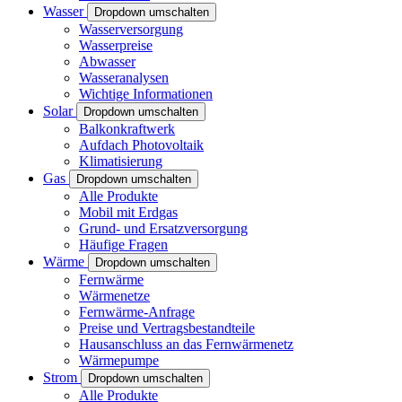
Wasser
Dropdown umschalten
Wasserversorgung
Wasserpreise
Abwasser
Wasseranalysen
Wichtige Informationen
Solar
Dropdown umschalten
Balkonkraftwerk
Aufdach Photovoltaik
Klimatisierung
Gas
Dropdown umschalten
Alle Produkte
Mobil mit Erdgas
Grund- und Ersatzversorgung
Häufige Fragen
Wärme
Dropdown umschalten
Fernwärme
Wärmenetze
Fernwärme-Anfrage
Preise und Vertragsbestandteile
Hausanschluss an das Fernwärmenetz
Wärmepumpe
Strom
Dropdown umschalten
Alle Produkte