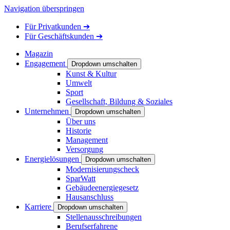
Navigation überspringen
Für
Privatkunden
➔
Für
Geschäftskunden
➔
Magazin
Engagement
Dropdown umschalten
Kunst & Kultur
Umwelt
Sport
Gesellschaft, Bildung & Soziales
Unternehmen
Dropdown umschalten
Über uns
Historie
Management
Versorgung
Energielösungen
Dropdown umschalten
Modernisierungscheck
SparWatt
Gebäudeenergiegesetz
Hausanschluss
Karriere
Dropdown umschalten
Stellenausschreibungen
Berufserfahrene