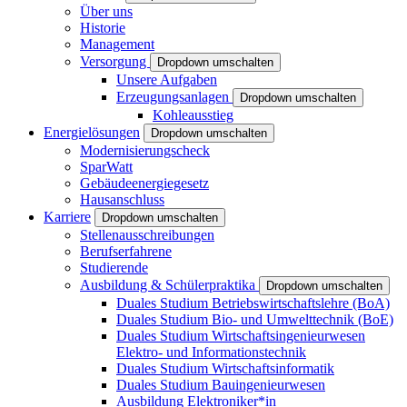
Über uns
Historie
Management
Versorgung
Dropdown umschalten
Unsere Aufgaben
Erzeugungsanlagen
Dropdown umschalten
Kohleausstieg
Energielösungen
Dropdown umschalten
Modernisierungscheck
SparWatt
Gebäudeenergiegesetz
Hausanschluss
Karriere
Dropdown umschalten
Stellenausschreibungen
Berufserfahrene
Studierende
Ausbildung & Schülerpraktika
Dropdown umschalten
Duales Studium Betriebswirtschaftslehre (BoA)
Duales Studium Bio- und Umwelttechnik (BoE)
Duales Studium Wirtschaftsingenieurwesen
Elektro- und Informationstechnik
Duales Studium Wirtschaftsinformatik
Duales Studium Bauingenieurwesen
Ausbildung Elektroniker*in