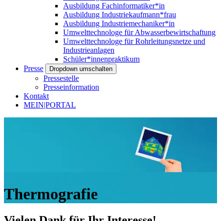
Ausbildung Fachinformatiker*in
Ausbildung Industriekaufmann*frau
Ausbildung Industriemechaniker*in
Umwelttechnologe für Abwasserbewirtschaftung
Umwelttechnologe für Rohrleitungsnetze und
Industrieanlagen
Schüler*innenpraktikum
Presse
Dropdown umschalten
Pressestelle
Presseinformation
Kontakt
MEIN|PORTAL
Thermografie
Vielen Dank für Ihr Interesse!