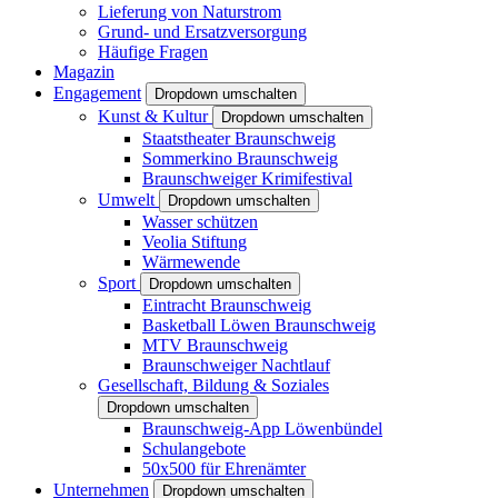
Lieferung von Naturstrom
Grund- und Ersatzversorgung
Häufige Fragen
Magazin
Engagement
Dropdown umschalten
Kunst & Kultur
Dropdown umschalten
Staatstheater Braunschweig
Sommerkino Braunschweig
Braunschweiger Krimifestival
Umwelt
Dropdown umschalten
Wasser schützen
Veolia Stiftung
Wärmewende
Sport
Dropdown umschalten
Eintracht Braunschweig
Basketball Löwen Braunschweig
MTV Braunschweig
Braunschweiger Nachtlauf
Gesellschaft, Bildung & Soziales
Dropdown umschalten
Braunschweig-App Löwenbündel
Schulangebote
50x500 für Ehrenämter
Unternehmen
Dropdown umschalten