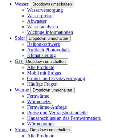
Wasser
Dropdown umschalten
Wasserversorgung
Wasserpreise
Abwasser
Wasseranalysen
Wichtige Informationen
Solar
Dropdown umschalten
Balkonkraftwerk
Aufdach Photovoltaik
Klimatisierung
Gas
Dropdown umschalten
Alle Produkte
Mobil mit Erdgas
Grund- und Ersatzversorgung
Häufige Fragen
Wärme
Dropdown umschalten
Fernwärme
Wärmenetze
Fernwärme-Anfrage
Preise und Vertragsbestandteile
Hausanschluss an das Fernwärmenetz
Wärmepumpe
Strom
Dropdown umschalten
Alle Produkte