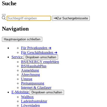
Suche
Zur Suchergebnisseite
Navigation
Hauptnavigation schließen
Für
Privatkunden
➔
Für
Geschäftskunden
➔
Service
Dropdown umschalten
BS|ENERGY empfehlen
BS|HaushaltPlus
Anmeldung
Abrechnung
Umzug
Preisanpassung
Internet & Glasfaser
E-Mobilität
Dropdown umschalten
Wallbox
Ladeinfrastruktur
Löwenladen