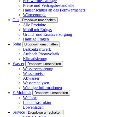
Fernwärme-Anfrage
Preise und Vertragsbestandteile
Hausanschluss an das Fernwärmenetz
Wärmepumpe
Gas
Dropdown umschalten
Alle Produkte
Mobil mit Erdgas
Grund- und Ersatzversorgung
Häufige Fragen
Solar
Dropdown umschalten
Balkonkraftwerk
Aufdach Photovoltaik
Klimatisierung
Wasser
Dropdown umschalten
Wasserversorgung
Wasserpreise
Abwasser
Wasseranalysen
Wichtige Informationen
E-Mobilität
Dropdown umschalten
Wallbox
Ladeinfrastruktur
Löwenladen
Service
Dropdown umschalten