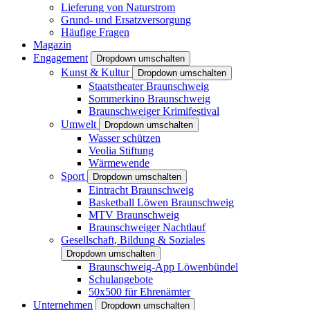
Lieferung von Naturstrom
Grund- und Ersatzversorgung
Häufige Fragen
Magazin
Engagement
Dropdown umschalten
Kunst & Kultur
Dropdown umschalten
Staatstheater Braunschweig
Sommerkino Braunschweig
Braunschweiger Krimifestival
Umwelt
Dropdown umschalten
Wasser schützen
Veolia Stiftung
Wärmewende
Sport
Dropdown umschalten
Eintracht Braunschweig
Basketball Löwen Braunschweig
MTV Braunschweig
Braunschweiger Nachtlauf
Gesellschaft, Bildung & Soziales
Dropdown umschalten
Braunschweig-App Löwenbündel
Schulangebote
50x500 für Ehrenämter
Unternehmen
Dropdown umschalten