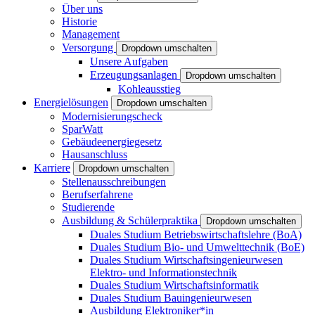
Über uns
Historie
Management
Versorgung
Dropdown umschalten
Unsere Aufgaben
Erzeugungsanlagen
Dropdown umschalten
Kohleausstieg
Energielösungen
Dropdown umschalten
Modernisierungscheck
SparWatt
Gebäudeenergiegesetz
Hausanschluss
Karriere
Dropdown umschalten
Stellenausschreibungen
Berufserfahrene
Studierende
Ausbildung & Schülerpraktika
Dropdown umschalten
Duales Studium Betriebswirtschaftslehre (BoA)
Duales Studium Bio- und Umwelttechnik (BoE)
Duales Studium Wirtschaftsingenieurwesen
Elektro- und Informationstechnik
Duales Studium Wirtschaftsinformatik
Duales Studium Bauingenieurwesen
Ausbildung Elektroniker*in