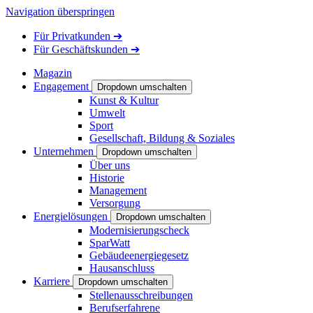
Navigation überspringen
Für
Privatkunden
➔
Für
Geschäftskunden
➔
Magazin
Engagement
Dropdown umschalten
Kunst & Kultur
Umwelt
Sport
Gesellschaft, Bildung & Soziales
Unternehmen
Dropdown umschalten
Über uns
Historie
Management
Versorgung
Energielösungen
Dropdown umschalten
Modernisierungscheck
SparWatt
Gebäudeenergiegesetz
Hausanschluss
Karriere
Dropdown umschalten
Stellenausschreibungen
Berufserfahrene