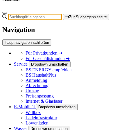
Zur Suchergebnisseite
Navigation
Hauptnavigation schließen
Für
Privatkunden
➔
Für
Geschäftskunden
➔
Service
Dropdown umschalten
BS|ENERGY empfehlen
BS|HaushaltPlus
Anmeldung
Abrechnung
Umzug
Preisanpassung
Internet & Glasfaser
E-Mobilität
Dropdown umschalten
Wallbox
Ladeinfrastruktur
Löwenladen
Wasser
Dropdown umschalten