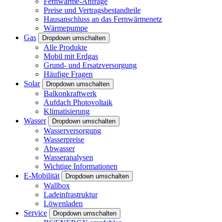
Fernwärme-Anfrage
Preise und Vertragsbestandteile
Hausanschluss an das Fernwärmenetz
Wärmepumpe
Gas
Dropdown umschalten
Alle Produkte
Mobil mit Erdgas
Grund- und Ersatzversorgung
Häufige Fragen
Solar
Dropdown umschalten
Balkonkraftwerk
Aufdach Photovoltaik
Klimatisierung
Wasser
Dropdown umschalten
Wasserversorgung
Wasserpreise
Abwasser
Wasseranalysen
Wichtige Informationen
E-Mobilität
Dropdown umschalten
Wallbox
Ladeinfrastruktur
Löwenladen
Service
Dropdown umschalten