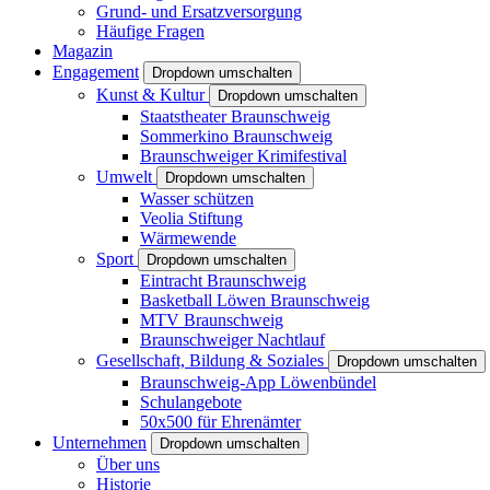
Grund- und Ersatzversorgung
Häufige Fragen
Magazin
Engagement
Dropdown umschalten
Kunst & Kultur
Dropdown umschalten
Staatstheater Braunschweig
Sommerkino Braunschweig
Braunschweiger Krimifestival
Umwelt
Dropdown umschalten
Wasser schützen
Veolia Stiftung
Wärmewende
Sport
Dropdown umschalten
Eintracht Braunschweig
Basketball Löwen Braunschweig
MTV Braunschweig
Braunschweiger Nachtlauf
Gesellschaft, Bildung & Soziales
Dropdown umschalten
Braunschweig-App Löwenbündel
Schulangebote
50x500 für Ehrenämter
Unternehmen
Dropdown umschalten
Über uns
Historie