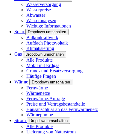
Wasserversorgung
Wasserpreise
Abwasser
Wasseranalysen
Wichtige Informationen
Solar
Dropdown umschalten
Balkonkraftwerk
Aufdach Photovoltaik
Klimatisierung
Gas
Dropdown umschalten
Alle Produkte
Mobil mit Erdgas
Grund- und Ersatzversorgung
Häufige Fragen
Wärme
Dropdown umschalten
Fernwärme
Wärmenetze
Fernwärme-Anfrage
Preise und Vertragsbestandteile
Hausanschluss an das Fernwärmenetz
Wärmepumpe
Strom
Dropdown umschalten
Alle Produkte
Lieferung von Naturstrom