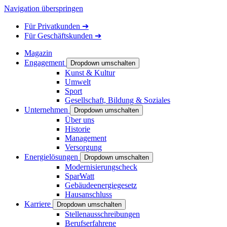
Navigation überspringen
Für
Privatkunden
➔
Für
Geschäftskunden
➔
Magazin
Engagement
Dropdown umschalten
Kunst & Kultur
Umwelt
Sport
Gesellschaft, Bildung & Soziales
Unternehmen
Dropdown umschalten
Über uns
Historie
Management
Versorgung
Energielösungen
Dropdown umschalten
Modernisierungscheck
SparWatt
Gebäudeenergiegesetz
Hausanschluss
Karriere
Dropdown umschalten
Stellenausschreibungen
Berufserfahrene