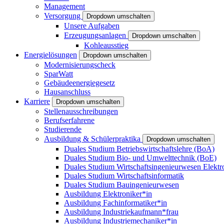
Management
Versorgung
Dropdown umschalten
Unsere Aufgaben
Erzeugungsanlagen
Dropdown umschalten
Kohleausstieg
Energielösungen
Dropdown umschalten
Modernisierungscheck
SparWatt
Gebäudeenergiegesetz
Hausanschluss
Karriere
Dropdown umschalten
Stellenausschreibungen
Berufserfahrene
Studierende
Ausbildung & Schülerpraktika
Dropdown umschalten
Duales Studium Betriebswirtschaftslehre (BoA)
Duales Studium Bio- und Umwelttechnik (BoE)
Duales Studium Wirtschaftsingenieurwesen Elektr
Duales Studium Wirtschaftsinformatik
Duales Studium Bauingenieurwesen
Ausbildung Elektroniker*in
Ausbildung Fachinformatiker*in
Ausbildung Industriekaufmann*frau
Ausbildung Industriemechaniker*in