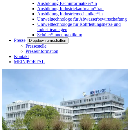
Ausbildung Fachinformatiker*in
Ausbildung Industriekaufmann*frau
Ausbildung Industriemechaniker*in
Umwelttechnologe für Abwasserbewirtschaftung
Umwelttechnologe für Rohrleitungsnetze und
Industrieanlagen
Schüler*innenpraktikum
Presse
Dropdown umschalten
Pressestelle
Presseinformation
Kontakt
MEIN|PORTAL