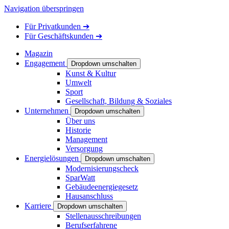
Navigation überspringen
Für
Privatkunden
➔
Für
Geschäftskunden
➔
Magazin
Engagement
Dropdown umschalten
Kunst & Kultur
Umwelt
Sport
Gesellschaft, Bildung & Soziales
Unternehmen
Dropdown umschalten
Über uns
Historie
Management
Versorgung
Energielösungen
Dropdown umschalten
Modernisierungscheck
SparWatt
Gebäudeenergiegesetz
Hausanschluss
Karriere
Dropdown umschalten
Stellenausschreibungen
Berufserfahrene