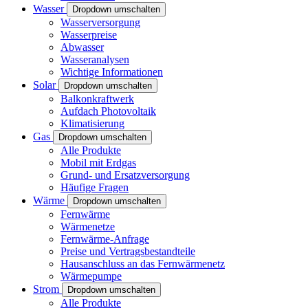
Wasser
Dropdown umschalten
Wasserversorgung
Wasserpreise
Abwasser
Wasseranalysen
Wichtige Informationen
Solar
Dropdown umschalten
Balkonkraftwerk
Aufdach Photovoltaik
Klimatisierung
Gas
Dropdown umschalten
Alle Produkte
Mobil mit Erdgas
Grund- und Ersatzversorgung
Häufige Fragen
Wärme
Dropdown umschalten
Fernwärme
Wärmenetze
Fernwärme-Anfrage
Preise und Vertragsbestandteile
Hausanschluss an das Fernwärmenetz
Wärmepumpe
Strom
Dropdown umschalten
Alle Produkte