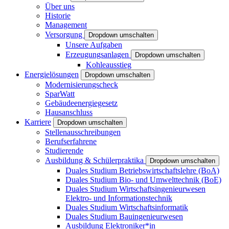
Über uns
Historie
Management
Versorgung
Dropdown umschalten
Unsere Aufgaben
Erzeugungsanlagen
Dropdown umschalten
Kohleausstieg
Energielösungen
Dropdown umschalten
Modernisierungscheck
SparWatt
Gebäudeenergiegesetz
Hausanschluss
Karriere
Dropdown umschalten
Stellenausschreibungen
Berufserfahrene
Studierende
Ausbildung & Schülerpraktika
Dropdown umschalten
Duales Studium Betriebswirtschaftslehre (BoA)
Duales Studium Bio- und Umwelttechnik (BoE)
Duales Studium Wirtschaftsingenieurwesen
Elektro- und Informationstechnik
Duales Studium Wirtschaftsinformatik
Duales Studium Bauingenieurwesen
Ausbildung Elektroniker*in