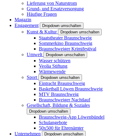
Lieferung von Naturstrom
Grund- und Ersatzversorgung
Häufige Fragen
Magazin
Engagement
Dropdown umschalten
Kunst & Kultur
Dropdown umschalten
Staatstheater Braunschweig
Sommerkino Braunschweig
Braunschweiger Krimifestival
Umwelt
Dropdown umschalten
Wasser schützen
Veolia Stiftung
Wärmewende
Sport
Dropdown umschalten
Eintracht Braunschweig
Basketball Löwen Braunschweig
MTV Braunschweig
Braunschweiger Nachtlauf
Gesellschaft, Bildung & Soziales
Dropdown umschalten
Braunschweig-App Löwenbündel
Schulangebote
50x500 für Ehrenämter
Unternehmen
Dropdown umschalten