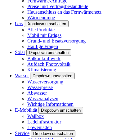
Fernwärme-Anfrage
Preise und Vertragsbestandteile
Hausanschluss an das Fernwärmenetz
Wärmepumpe
Gas
Dropdown umschalten
Alle Produkte
Mobil mit Erdgas
Grund- und Ersatzversorgung
Häufige Fragen
Solar
Dropdown umschalten
Balkonkraftwerk
Aufdach Photovoltaik
Klimatisierung
Wasser
Dropdown umschalten
Wasserversorgung
Wasserpreise
Abwasser
Wasseranalysen
Wichtige Informationen
E-Mobilität
Dropdown umschalten
Wallbox
Ladeinfrastruktur
Löwenladen
Service
Dropdown umschalten