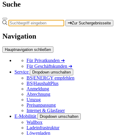
Suche
Zur Suchergebnisseite
Navigation
Hauptnavigation schließen
Für
Privatkunden
➔
Für
Geschäftskunden
➔
Service
Dropdown umschalten
BS|ENERGY empfehlen
BS|HaushaltPlus
Anmeldung
Abrechnung
Umzug
Preisanpassung
Internet & Glasfaser
E-Mobilität
Dropdown umschalten
Wallbox
Ladeinfrastruktur
Löwenladen