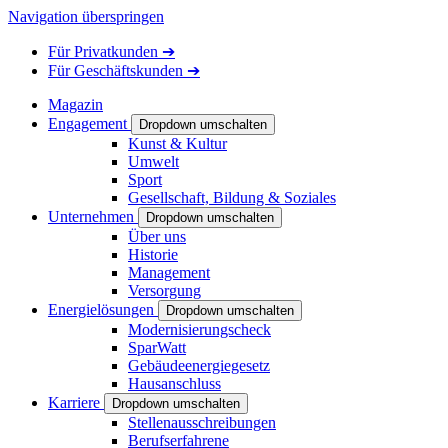
Navigation überspringen
Für
Privatkunden
➔
Für
Geschäftskunden
➔
Magazin
Engagement
Dropdown umschalten
Kunst & Kultur
Umwelt
Sport
Gesellschaft, Bildung & Soziales
Unternehmen
Dropdown umschalten
Über uns
Historie
Management
Versorgung
Energielösungen
Dropdown umschalten
Modernisierungscheck
SparWatt
Gebäudeenergiegesetz
Hausanschluss
Karriere
Dropdown umschalten
Stellenausschreibungen
Berufserfahrene