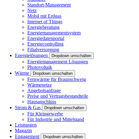
Standort-Management
Netz
Mobil mit Erdgas
Internet of Things
Energieberatung
Energiemanagementsystem
Energiedatenportal
Energiecontrolling
Filialversorgung
Energielösungen
Dropdown umschalten
Energiemanagement Lösungen
Photovoltaik
Wärme
Dropdown umschalten
Fernwärme für Braunschweig
Wärmenetze
Angebotsanfrage
Preise und Vertragsbestandteile
Hausanschluss
Strom & Gas
Dropdown umschalten
Für Kleingewerbe
Für Industrie und Mittelstand
Leistungen
Magazin
Engagement
Dropdown umschalten