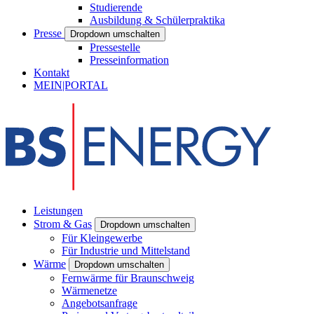
Studierende
Ausbildung & Schülerpraktika
Presse
Dropdown umschalten
Pressestelle
Presseinformation
Kontakt
MEIN|PORTAL
Leistungen
Strom & Gas
Dropdown umschalten
Für Kleingewerbe
Für Industrie und Mittelstand
Wärme
Dropdown umschalten
Fernwärme für Braunschweig
Wärmenetze
Angebotsanfrage