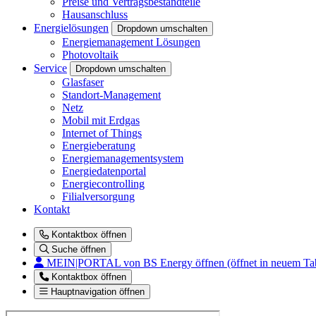
Preise und Vertragsbestandteile
Hausanschluss
Energielösungen
Dropdown umschalten
Energiemanagement Lösungen
Photovoltaik
Service
Dropdown umschalten
Glasfaser
Standort-Management
Netz
Mobil mit Erdgas
Internet of Things
Energieberatung
Energiemanagementsystem
Energiedatenportal
Energiecontrolling
Filialversorgung
Kontakt
Kontaktbox öffnen
Suche öffnen
MEIN|PORTAL
von BS Energy öffnen (öffnet in neuem Ta
Kontaktbox öffnen
Hauptnavigation öffnen