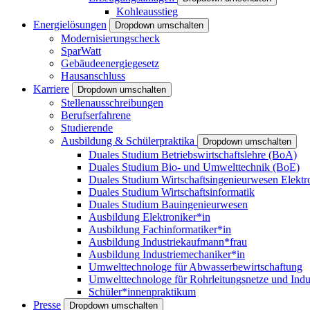
Kohleausstieg
Energielösungen
Dropdown umschalten
Modernisierungscheck
SparWatt
Gebäudeenergiegesetz
Hausanschluss
Karriere
Dropdown umschalten
Stellenausschreibungen
Berufserfahrene
Studierende
Ausbildung & Schülerpraktika
Dropdown umschalten
Duales Studium Betriebswirtschaftslehre (BoA)
Duales Studium Bio- und Umwelttechnik (BoE)
Duales Studium Wirtschaftsingenieurwesen Elektr
Duales Studium Wirtschaftsinformatik
Duales Studium Bauingenieurwesen
Ausbildung Elektroniker*in
Ausbildung Fachinformatiker*in
Ausbildung Industriekaufmann*frau
Ausbildung Industriemechaniker*in
Umwelttechnologe für Abwasserbewirtschaftung
Umwelttechnologe für Rohrleitungsnetze und Indu
Schüler*innenpraktikum
Presse
Dropdown umschalten