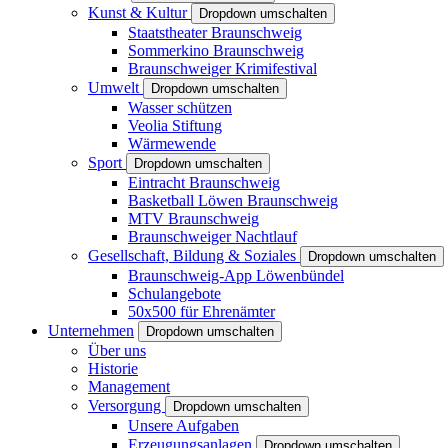
Kunst & Kultur
Dropdown umschalten
Staatstheater Braunschweig
Sommerkino Braunschweig
Braunschweiger Krimifestival
Umwelt
Dropdown umschalten
Wasser schützen
Veolia Stiftung
Wärmewende
Sport
Dropdown umschalten
Eintracht Braunschweig
Basketball Löwen Braunschweig
MTV Braunschweig
Braunschweiger Nachtlauf
Gesellschaft, Bildung & Soziales
Dropdown umschalten
Braunschweig-App Löwenbündel
Schulangebote
50x500 für Ehrenämter
Unternehmen
Dropdown umschalten
Über uns
Historie
Management
Versorgung
Dropdown umschalten
Unsere Aufgaben
Erzeugungsanlagen
Dropdown umschalten