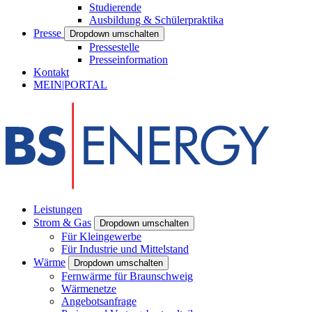
Studierende
Ausbildung & Schülerpraktika
Presse
Dropdown umschalten
Pressestelle
Presseinformation
Kontakt
MEIN|PORTAL
Leistungen
Strom & Gas
Dropdown umschalten
Für Kleingewerbe
Für Industrie und Mittelstand
Wärme
Dropdown umschalten
Fernwärme für Braunschweig
Wärmenetze
Angebotsanfrage