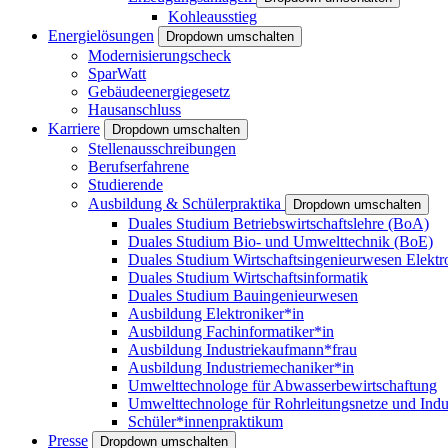
Kohleausstieg
Energielösungen
Dropdown umschalten
Modernisierungscheck
SparWatt
Gebäudeenergiegesetz
Hausanschluss
Karriere
Dropdown umschalten
Stellenausschreibungen
Berufserfahrene
Studierende
Ausbildung & Schülerpraktika
Dropdown umschalten
Duales Studium Betriebswirtschaftslehre (BoA)
Duales Studium Bio- und Umwelttechnik (BoE)
Duales Studium Wirtschaftsingenieurwesen Elektr
Duales Studium Wirtschaftsinformatik
Duales Studium Bauingenieurwesen
Ausbildung Elektroniker*in
Ausbildung Fachinformatiker*in
Ausbildung Industriekaufmann*frau
Ausbildung Industriemechaniker*in
Umwelttechnologe für Abwasserbewirtschaftung
Umwelttechnologe für Rohrleitungsnetze und Indu
Schüler*innenpraktikum
Presse
Dropdown umschalten