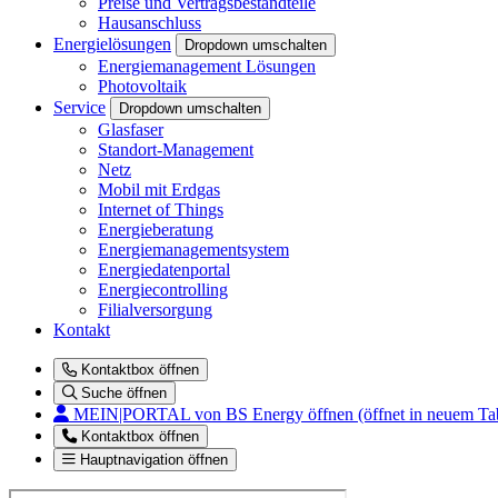
Preise und Vertragsbestandteile
Hausanschluss
Energielösungen
Dropdown umschalten
Energiemanagement Lösungen
Photovoltaik
Service
Dropdown umschalten
Glasfaser
Standort-Management
Netz
Mobil mit Erdgas
Internet of Things
Energieberatung
Energiemanagementsystem
Energiedatenportal
Energiecontrolling
Filialversorgung
Kontakt
Kontaktbox öffnen
Suche öffnen
MEIN|PORTAL
von BS Energy öffnen (öffnet in neuem Ta
Kontaktbox öffnen
Hauptnavigation öffnen