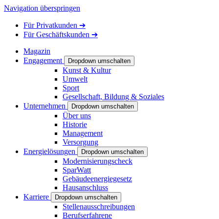
Navigation überspringen
Für
Privatkunden
➔
Für
Geschäftskunden
➔
Magazin
Engagement
Dropdown umschalten
Kunst & Kultur
Umwelt
Sport
Gesellschaft, Bildung & Soziales
Unternehmen
Dropdown umschalten
Über uns
Historie
Management
Versorgung
Energielösungen
Dropdown umschalten
Modernisierungscheck
SparWatt
Gebäudeenergiegesetz
Hausanschluss
Karriere
Dropdown umschalten
Stellenausschreibungen
Berufserfahrene