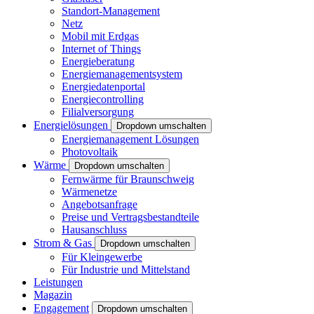
Standort-Management
Netz
Mobil mit Erdgas
Internet of Things
Energieberatung
Energiemanagementsystem
Energiedatenportal
Energiecontrolling
Filialversorgung
Energielösungen
Dropdown umschalten
Energiemanagement Lösungen
Photovoltaik
Wärme
Dropdown umschalten
Fernwärme für Braunschweig
Wärmenetze
Angebotsanfrage
Preise und Vertragsbestandteile
Hausanschluss
Strom & Gas
Dropdown umschalten
Für Kleingewerbe
Für Industrie und Mittelstand
Leistungen
Magazin
Engagement
Dropdown umschalten