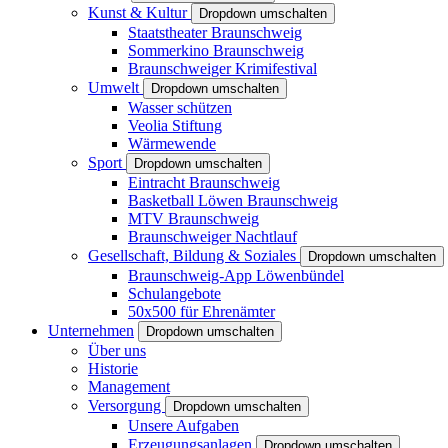
Kunst & Kultur
Dropdown umschalten
Staatstheater Braunschweig
Sommerkino Braunschweig
Braunschweiger Krimifestival
Umwelt
Dropdown umschalten
Wasser schützen
Veolia Stiftung
Wärmewende
Sport
Dropdown umschalten
Eintracht Braunschweig
Basketball Löwen Braunschweig
MTV Braunschweig
Braunschweiger Nachtlauf
Gesellschaft, Bildung & Soziales
Dropdown umschalten
Braunschweig-App Löwenbündel
Schulangebote
50x500 für Ehrenämter
Unternehmen
Dropdown umschalten
Über uns
Historie
Management
Versorgung
Dropdown umschalten
Unsere Aufgaben
Erzeugungsanlagen
Dropdown umschalten