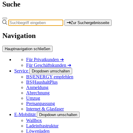
Suche
Zur Suchergebnisseite
Navigation
Hauptnavigation schließen
Für
Privatkunden
➔
Für
Geschäftskunden
➔
Service
Dropdown umschalten
BS|ENERGY empfehlen
BS|HaushaltPlus
Anmeldung
Abrechnung
Umzug
Preisanpassung
Internet & Glasfaser
E-Mobilität
Dropdown umschalten
Wallbox
Ladeinfrastruktur
Löwenladen