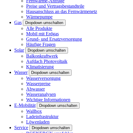
Fernwärme-Anfrage
Preise und Vertragsbestandteile
Hausanschluss an das Fernwärmenetz
Wärmepumpe
Gas
Dropdown umschalten
Alle Produkte
Mobil mit Erdgas
Grund- und Ersatzversorgung
Häufige Fragen
Solar
Dropdown umschalten
Balkonkraftwerk
Aufdach Photovoltaik
Klimatisierung
Wasser
Dropdown umschalten
Wasserversorgung
Wasserpreise
Abwasser
Wasseranalysen
Wichtige Informationen
E-Mobilität
Dropdown umschalten
Wallbox
Ladeinfrastruktur
Löwenladen
Service
Dropdown umschalten