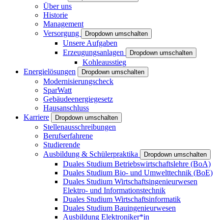
Über uns
Historie
Management
Versorgung
Dropdown umschalten
Unsere Aufgaben
Erzeugungsanlagen
Dropdown umschalten
Kohleausstieg
Energielösungen
Dropdown umschalten
Modernisierungscheck
SparWatt
Gebäudeenergiegesetz
Hausanschluss
Karriere
Dropdown umschalten
Stellenausschreibungen
Berufserfahrene
Studierende
Ausbildung & Schülerpraktika
Dropdown umschalten
Duales Studium Betriebswirtschaftslehre (BoA)
Duales Studium Bio- und Umwelttechnik (BoE)
Duales Studium Wirtschaftsingenieurwesen
Elektro- und Informationstechnik
Duales Studium Wirtschaftsinformatik
Duales Studium Bauingenieurwesen
Ausbildung Elektroniker*in