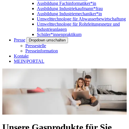
Ausbildung Fachinformatiker*in
Ausbildung Industriekaufmann*frau
Ausbildung Industriemechaniker*in
Umwelttechnologe für Abwasserbewirtschaftung
Umwelttechnologe für Rohrleitungsnetze und
Industrieanlagen
Schüler*innenpraktikum
Presse
Dropdown umschalten
Pressestelle
Presseinformation
Kontakt
MEIN|PORTAL
Unsere Gasprodukte für Sie