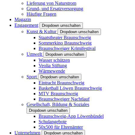
Lieferung von Naturstrom
Grund- und Ersatzversorgung
Häufige Fragen
Magazin
Engagement
Dropdown umschalten
Kunst & Kultur
Dropdown umschalten
Staatstheater Braunschweig
Sommerkino Braunschweig
Braunschweiger Krimifestival
Umwelt
Dropdown umschalten
Wasser schützen
Veolia Stiftung
Wärmewende
Sport
Dropdown umschalten
Eintracht Braunschweig
Basketball Löwen Braunschweig
MTV Braunschweig
Braunschweiger Nachtlauf
Gesellschaft, Bildung & Soziales
Dropdown umschalten
Braunschweig-App Löwenbündel
Schulangebote
50x500 für Ehrenämter
Unternehmen
Dropdown umschalten