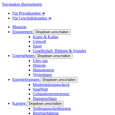
Navigation überspringen
Für
Privatkunden
➔
Für
Geschäftskunden
➔
Magazin
Engagement
Dropdown umschalten
Kunst & Kultur
Umwelt
Sport
Gesellschaft, Bildung & Soziales
Unternehmen
Dropdown umschalten
Über uns
Historie
Management
Versorgung
Energielösungen
Dropdown umschalten
Modernisierungscheck
SparWatt
Gebäudeenergiegesetz
Hausanschluss
Karriere
Dropdown umschalten
Stellenausschreibungen
Berufserfahrene