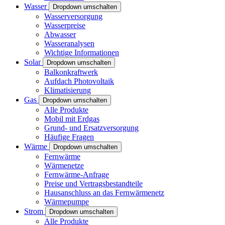
Wasser
Dropdown umschalten
Wasserversorgung
Wasserpreise
Abwasser
Wasseranalysen
Wichtige Informationen
Solar
Dropdown umschalten
Balkonkraftwerk
Aufdach Photovoltaik
Klimatisierung
Gas
Dropdown umschalten
Alle Produkte
Mobil mit Erdgas
Grund- und Ersatzversorgung
Häufige Fragen
Wärme
Dropdown umschalten
Fernwärme
Wärmenetze
Fernwärme-Anfrage
Preise und Vertragsbestandteile
Hausanschluss an das Fernwärmenetz
Wärmepumpe
Strom
Dropdown umschalten
Alle Produkte