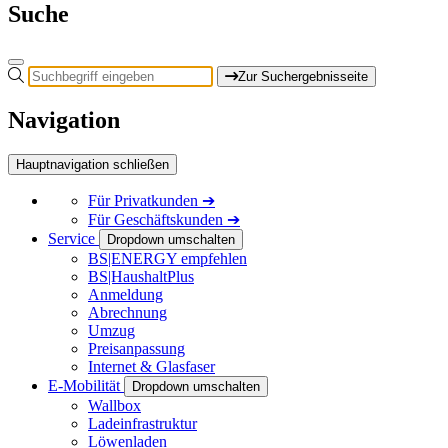
Suche
Zur Suchergebnisseite
Navigation
Hauptnavigation schließen
Für
Privatkunden
➔
Für
Geschäftskunden
➔
Service
Dropdown umschalten
BS|ENERGY empfehlen
BS|HaushaltPlus
Anmeldung
Abrechnung
Umzug
Preisanpassung
Internet & Glasfaser
E-Mobilität
Dropdown umschalten
Wallbox
Ladeinfrastruktur
Löwenladen