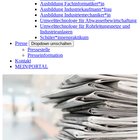
Ausbildung Fachinformatiker*in
Ausbildung Industriekaufmann*frau
Ausbildung Industriemechaniker*in
Umwelttechnologe für Abwasserbewirtschaftung
Umwelttechnologe für Rohrleitungsnetze und
Industrieanlagen
Schüler*innenpraktikum
Presse
Dropdown umschalten
Pressestelle
Presseinformation
Kontakt
MEIN|PORTAL