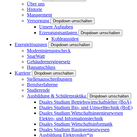
Über uns
Historie
Management
Versorgung
Dropdown umschalten
Unsere Aufgaben
Erzeugungsanlagen
Dropdown umschalten
Kohleausstieg
Energielösungen
Dropdown umschalten
Modernisierungscheck
SparWatt
Gebäudeenergiegesetz
Hausanschluss
Karriere
Dropdown umschalten
Stellenausschreibungen
Berufserfahrene
Studierende
Ausbildung & Schülerpraktika
Dropdown umschalten
Duales Studium Betriebswirtschaftslehre (BoA)
Duales Studium Bio- und Umwelttechnik (BoE)
Duales Studium Wirtschaftsingenieurwesen
Elektro- und Informationstechnik
Duales Studium Wirtschaftsinformatik
Duales Studium Bauingenieurwesen
Ausbildung Elektroniker*in