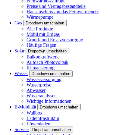
Fernwärme-Anfrage
Preise und Vertragsbestandteile
Hausanschluss an das Fernwärmenetz
Wärmepumpe
Gas
Dropdown umschalten
Alle Produkte
Mobil mit Erdgas
Grund- und Ersatzversorgung
Häufige Fragen
Solar
Dropdown umschalten
Balkonkraftwerk
Aufdach Photovoltaik
Klimatisierung
Wasser
Dropdown umschalten
Wasserversorgung
Wasserpreise
Abwasser
Wasseranalysen
Wichtige Informationen
E-Mobilität
Dropdown umschalten
Wallbox
Ladeinfrastruktur
Löwenladen
Service
Dropdown umschalten