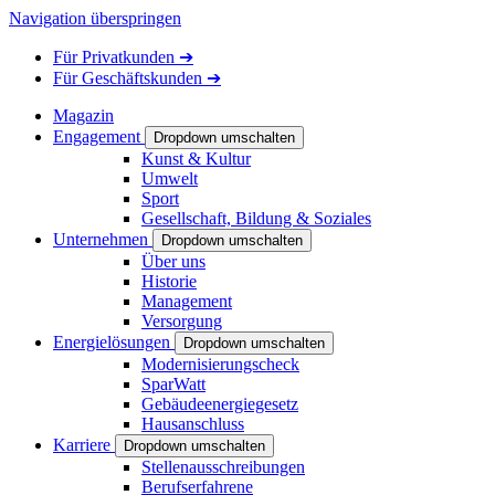
Navigation überspringen
Für
Privatkunden
➔
Für
Geschäftskunden
➔
Magazin
Engagement
Dropdown umschalten
Kunst & Kultur
Umwelt
Sport
Gesellschaft, Bildung & Soziales
Unternehmen
Dropdown umschalten
Über uns
Historie
Management
Versorgung
Energielösungen
Dropdown umschalten
Modernisierungscheck
SparWatt
Gebäudeenergiegesetz
Hausanschluss
Karriere
Dropdown umschalten
Stellenausschreibungen
Berufserfahrene