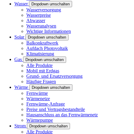
Wasser
Dropdown umschalten
Wasserversorgung
Wasserpreise
Abwasser
Wasseranalysen
Wichtige Informationen
Solar
Dropdown umschalten
Balkonkraftwerk
Aufdach Photovoltaik
Klimatisierung
Gas
Dropdown umschalten
Alle Produkte
Mobil mit Erdgas
Grund- und Ersatzversorgung
Häufige Fragen
Wärme
Dropdown umschalten
Fernwärme
Wärmenetze
Fernwärme-Anfrage
Preise und Vertragsbestandteile
Hausanschluss an das Fernwärmenetz
Wärmepumpe
Strom
Dropdown umschalten
Alle Produkte