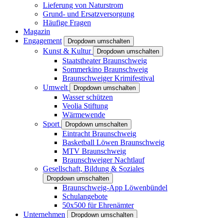
Lieferung von Naturstrom
Grund- und Ersatzversorgung
Häufige Fragen
Magazin
Engagement
Dropdown umschalten
Kunst & Kultur
Dropdown umschalten
Staatstheater Braunschweig
Sommerkino Braunschweig
Braunschweiger Krimifestival
Umwelt
Dropdown umschalten
Wasser schützen
Veolia Stiftung
Wärmewende
Sport
Dropdown umschalten
Eintracht Braunschweig
Basketball Löwen Braunschweig
MTV Braunschweig
Braunschweiger Nachtlauf
Gesellschaft, Bildung & Soziales
Dropdown umschalten
Braunschweig-App Löwenbündel
Schulangebote
50x500 für Ehrenämter
Unternehmen
Dropdown umschalten