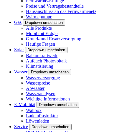
Fernwärme-Anfrage
Preise und Vertragsbestandteile
Hausanschluss an das Fernwärmenetz
Wärmepumpe
Gas
Dropdown umschalten
Alle Produkte
Mobil mit Erdgas
Grund- und Ersatzversorgung
Häufige Fragen
Solar
Dropdown umschalten
Balkonkraftwerk
Aufdach Photovoltaik
Klimatisierung
Wasser
Dropdown umschalten
Wasserversorgung
Wasserpreise
Abwasser
Wasseranalysen
Wichtige Informationen
E-Mobilität
Dropdown umschalten
Wallbox
Ladeinfrastruktur
Löwenladen
Service
Dropdown umschalten