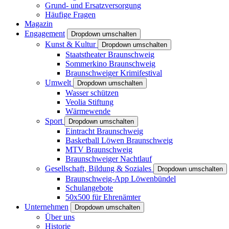
Grund- und Ersatzversorgung
Häufige Fragen
Magazin
Engagement
Dropdown umschalten
Kunst & Kultur
Dropdown umschalten
Staatstheater Braunschweig
Sommerkino Braunschweig
Braunschweiger Krimifestival
Umwelt
Dropdown umschalten
Wasser schützen
Veolia Stiftung
Wärmewende
Sport
Dropdown umschalten
Eintracht Braunschweig
Basketball Löwen Braunschweig
MTV Braunschweig
Braunschweiger Nachtlauf
Gesellschaft, Bildung & Soziales
Dropdown umschalten
Braunschweig-App Löwenbündel
Schulangebote
50x500 für Ehrenämter
Unternehmen
Dropdown umschalten
Über uns
Historie