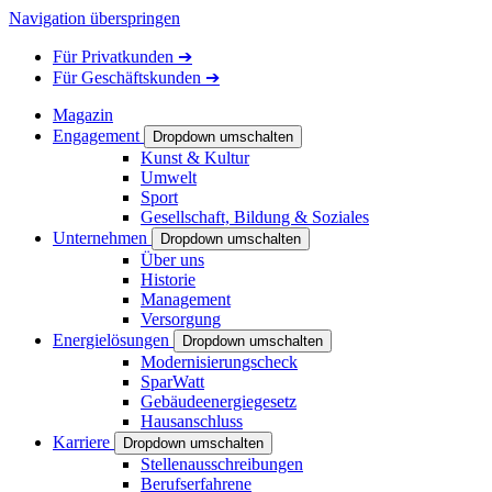
Navigation überspringen
Für
Privatkunden
➔
Für
Geschäftskunden
➔
Magazin
Engagement
Dropdown umschalten
Kunst & Kultur
Umwelt
Sport
Gesellschaft, Bildung & Soziales
Unternehmen
Dropdown umschalten
Über uns
Historie
Management
Versorgung
Energielösungen
Dropdown umschalten
Modernisierungscheck
SparWatt
Gebäudeenergiegesetz
Hausanschluss
Karriere
Dropdown umschalten
Stellenausschreibungen
Berufserfahrene