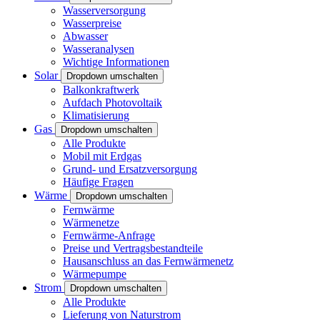
Wasserversorgung
Wasserpreise
Abwasser
Wasseranalysen
Wichtige Informationen
Solar
Dropdown umschalten
Balkonkraftwerk
Aufdach Photovoltaik
Klimatisierung
Gas
Dropdown umschalten
Alle Produkte
Mobil mit Erdgas
Grund- und Ersatzversorgung
Häufige Fragen
Wärme
Dropdown umschalten
Fernwärme
Wärmenetze
Fernwärme-Anfrage
Preise und Vertragsbestandteile
Hausanschluss an das Fernwärmenetz
Wärmepumpe
Strom
Dropdown umschalten
Alle Produkte
Lieferung von Naturstrom