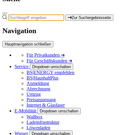
Zur Suchergebnisseite
Navigation
Hauptnavigation schließen
Für
Privatkunden
➔
Für
Geschäftskunden
➔
Service
Dropdown umschalten
BS|ENERGY empfehlen
BS|HaushaltPlus
Anmeldung
Abrechnung
Umzug
Preisanpassung
Internet & Glasfaser
E-Mobilität
Dropdown umschalten
Wallbox
Ladeinfrastruktur
Löwenladen
Wasser
Dropdown umschalten