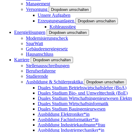
Management
Versorgung
Dropdown umschalten
Unsere Aufgaben
Erzeugungsanlagen
Dropdown umschalten
Kohleausstieg
Energielösungen
Dropdown umschalten
Modernisierungscheck
SparWatt
Gebäudeenergiegesetz
Hausanschluss
Karriere
Dropdown umschalten
Stellenausschreibungen
Berufserfahrene
Studierende
Ausbildung & Schülerpraktika
Dropdown umschalten
Duales Studium Betriebswirtschaftslehre (BoA)
Duales Studium Bio- und Umwelttechnik (BoE)
Duales Studium Wirtschaftsingenieurwesen Elektr
Duales Studium Wirtschaftsinformatik
Duales Studium Bauingenieurwesen
Ausbildung Elektroniker*in
Ausbildung Fachinformatiker*in
Ausbildung Industriekaufmann*frau
Ausbildung Industriemechaniker*in